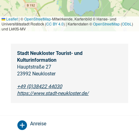
Leaflet
|
©
OpenStreetMap
-Mitwirkende, Kartenbild © Hanse- und
Universitätsstadt Rostock (
CC BY 4.0
) | Kartendaten ©
OpenStreetMap
(
ODbL
)
und LkKfS-MV
Stadt Neukloster Tourist- und
Kulturinformation
Hauptstraße 27
23992 Neukloster
+49 (0)38422 44030
https://www.stadt-neukloster.de/
Anreise