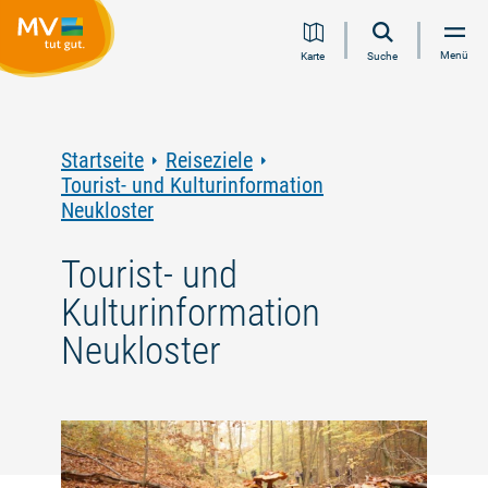
Zum
Zur
Zur
Zum
Menü
Karte
Suche
Inhalt
Navigation
Volltextsuche
Footer
springen
springen
springen
springen
Startseite
Reiseziele
Tourist- und Kulturinformation
Neukloster
Tourist- und
Kulturinformation
Neukloster