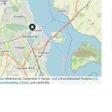
Map
-Mitwirkende, Kartenbild © Hanse- und Universitätsstadt Rostock (
CC
penStreetMap
(
ODbL
) und LkKfS-MV