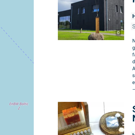
S
©
N
g
f
d
A
s
e
–