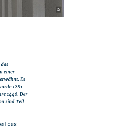
©
 das
n einer
 erwähnt. Es
wurde 1281
hre 1446. Der
n sind Teil
eil des