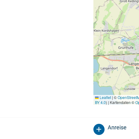
Leaflet
|
©
OpenStreet
BY 4.0
) | Kartendaten ©
O
Anreise