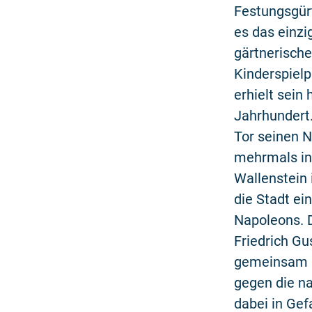
Festungsgür
es das einzi
gärtnerische
Kinderspielp
erhielt sein
Jahrhundert
Tor seinen N
mehrmals in 
Wallenstein 
die Stadt ei
Napoleons. D
Friedrich Gu
gemeinsam m
gegen die n
dabei in Ge