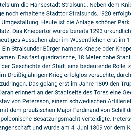
tels um die Hansestadt Stralsund. Neben dem Knie
ge noch erhaltene Stadttor Stralsunds.1920 erfolgt
 Umgestaltung. Heute ist die Anlage schöner Park
latz. Das Kniepertor wurde bereits 1293 urkundlic
 heutiges Aussehen aber im Wesentlichen erst im 1
. Ein Stralsunder Bürger namens Knepe oder Knep
amen. Das fast quadratische, 18 Meter hohe Stadtt
der Geschichte der Stadt eine bedeutende Rolle, z.
im Dreißigjährigen Krieg erfolglos versuchte, durch
nzudringen. Das gelang erst im Jahre 1809 den Tr
aran erinnert an der Stadtseite des Tores eine Ge
stav von Petersson, einem schwedischen Artilleriel
it dem preußischen Major Ferdinand von Schill di
apoleonische Besatzungsmacht verteidigte. Peters
fangenschaft und wurde am 4. Juni 1809 vor dem K