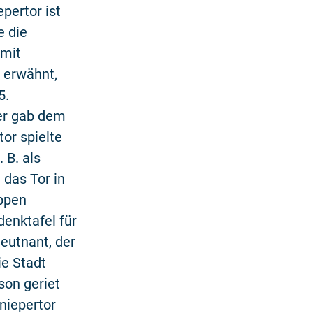
pertor ist
e die
 mit
h erwähnt,
5.
er gab dem
or spielte
 B. als
 das Tor in
uppen
denktafel für
eutnant, der
e Stadt
son geriet
niepertor