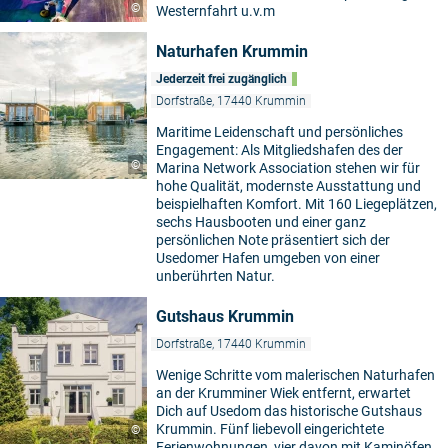
©
Westernfahrt u.v.m
Naturhafen Krummin
Jederzeit frei zugänglich
Dorfstraße, 17440 Krummin
Maritime Leidenschaft und persönliches
Engagement: Als Mitgliedshafen des der
©
Marina Network Association stehen wir für
hohe Qualität, modernste Ausstattung und
beispielhaften Komfort. Mit 160 Liegeplätzen,
sechs Hausbooten und einer ganz
persönlichen Note präsentiert sich der
Usedomer Hafen umgeben von einer
unberührten Natur.
Gutshaus Krummin
Dorfstraße, 17440 Krummin
Wenige Schritte vom malerischen Naturhafen
an der Krumminer Wiek entfernt, erwartet
Dich auf Usedom das historische Gutshaus
Krummin. Fünf liebevoll eingerichtete
©
Ferienwohnungen, vier davon mit Kaminöfen,