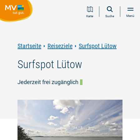
Zum
Zur
Zur
Zum
Menü
Karte
Suche
Inhalt
Navigation
Volltextsuche
Footer
springen
springen
springen
springen
Startseite
Reiseziele
Surfspot Lütow
Surfspot Lütow
Jederzeit frei zugänglich