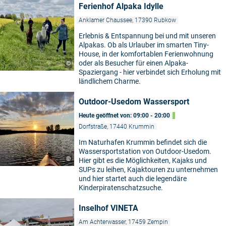
Ferienhof Alpaka Idylle
Anklamer Chaussee, 17390 Rubkow
Erlebnis & Entspannung bei und mit unseren
Alpakas. Ob als Urlauber im smarten Tiny-
House, in der komfortablen Ferienwohnung
oder als Besucher für einen Alpaka-
©
Spaziergang - hier verbindet sich Erholung mit
ländlichem Charme.
Outdoor-Usedom Wassersport
Heute geöffnet von: 09:00 - 20:00
Dorfstraße, 17440 Krummin
Im Naturhafen Krummin befindet sich die
Wassersportstation von Outdoor-Usedom.
©
Hier gibt es die Möglichkeiten, Kajaks und
SUPs zu leihen, Kajaktouren zu unternehmen
und hier startet auch die legendäre
Kinderpiratenschatzsuche.
Inselhof VINETA
Am Achterwasser, 17459 Zempin