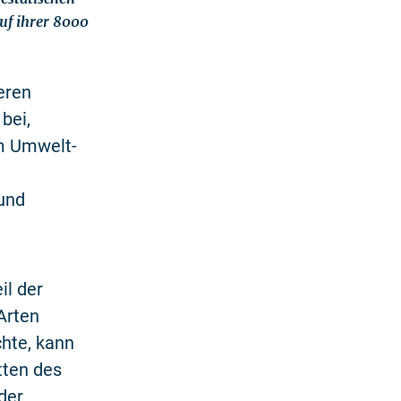
uf ihrer 8000
eren
bei,
em Umwelt-
 und
il der
Arten
hte, kann
tten des
der