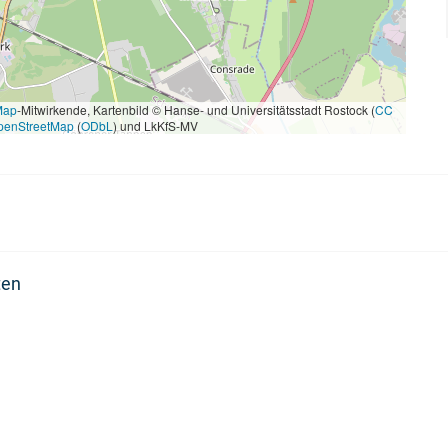
Map
-Mitwirkende, Kartenbild © Hanse- und Universitätsstadt Rostock (
CC
penStreetMap
(
ODbL
) und LkKfS-MV
ten