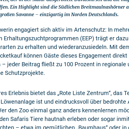
ffen. Ein Highlight sind die Südlichen Breitmaulnashörner a
großen Savanne – einzigartig im Norden Deutschlands.
erin engagiert sich aktiv im Artenschutz: In mehr
n Erhaltungszuchtprogrammen (EEP) trägt er dazu 
erarten zu erhalten und wiederanzusiedeln. Mit d
icketkauf können Gäste dieses Engagement direkt
 – jeder Beitrag fließt zu 100 Prozent in regionale
le Schutzprojekte.
es Erlebnis bietet das „Rote Liste Zentrum“, das Te
 Löwenanlage ist und eindrucksvoll über bedrohte 
 Wer den Zoo einmal ganz anders kennenlernen möc
en Safaris Tiere hautnah erleben oder sogar inmi
chten – etwa im gemütlichen „Baumhaus“ oder in 