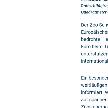
Rothschildgira
Quadratmeter 
Der Zoo Schw
Europäische
bedrohte Ti
Euro beim T
unterstützen
internationa
Ein besonder
weitläufigen
informiert.
auf spannend
Zoos überna