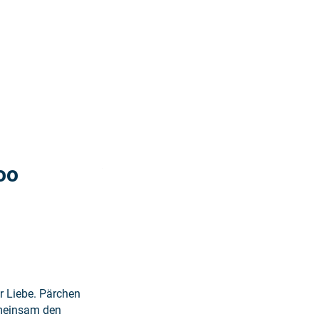
Weiterlesen: "Valentinstags-Event im Zoo S
oo
r Liebe. Pärchen
emeinsam den