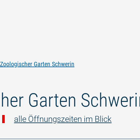
Zum
Zur
Zur
Zum
Inhalt
Navigation
Volltextsuche
Footer
springen
springen
springen
springen
Zoologischer Garten Schwerin
her Garten Schweri
alle Öffnungszeiten im Blick