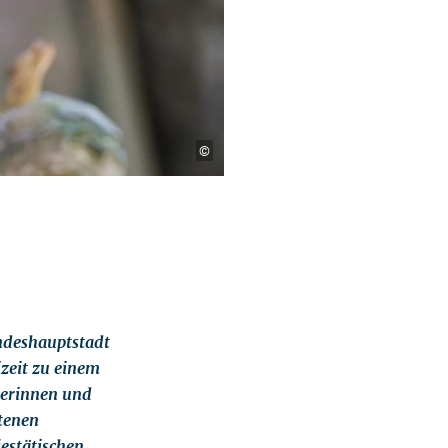
©
andeshauptstadt
zeit zu einem
herinnen und
ltenen
estätischen