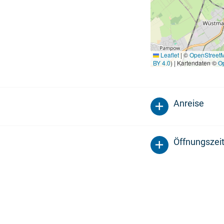
Leaflet
|
©
OpenStreet
BY 4.0
) | Kartendaten ©
O
Anreise
Öffnungszei