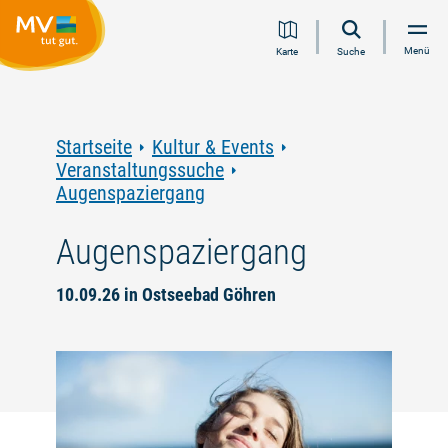
Zum
Zur
Zur
Zum
Menü
Karte
Suche
Inhalt
Navigation
Volltextsuche
Footer
springen
springen
springen
springen
Startseite
Kultur & Events
Veranstaltungssuche
Augenspaziergang
Augenspaziergang
10.09.26 in Ostseebad Göhren