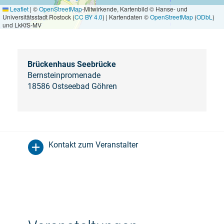
Leaflet
|
©
OpenStreetMap
-Mitwirkende, Kartenbild © Hanse- und
Universitätsstadt Rostock (
CC BY 4.0
) | Kartendaten ©
OpenStreetMap
(
ODbL
)
und LkKfS-MV
Brückenhaus Seebrücke
Bernsteinpromenade
18586 Ostseebad Göhren
Kontakt zum Veranstalter