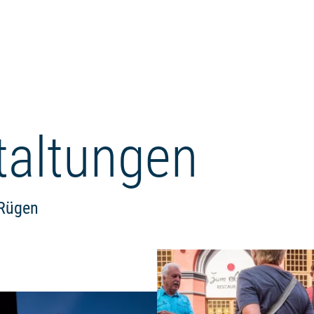
taltungen
 Rügen
Weiterlesen: "Gottesdienst Eva