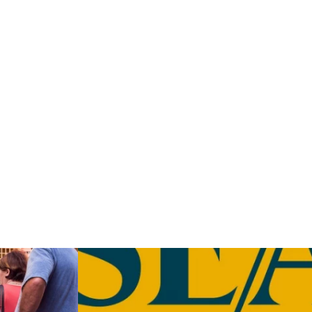
Weiterlesen: "Altstadtführung 11 Uhr"
ngelische Gemeinschaft Rügen"