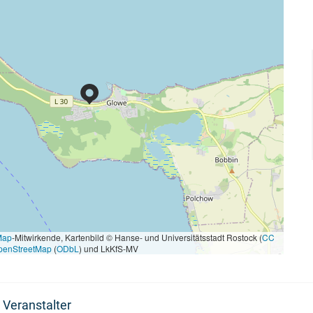
Map
-Mitwirkende, Kartenbild © Hanse- und Universitätsstadt Rostock (
CC
penStreetMap
(
ODbL
) und LkKfS-MV
 Veranstalter