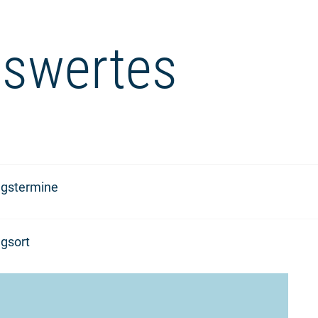
swertes
ngstermine
gsort