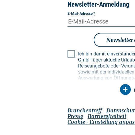
Newsletter-Anmeldung
E-Mail-Adresse
*
Newsletter
Ich bin damit einverstand
GmbH über aktuelle Urlaubsthemen, besondere
Reiseangebote oder Verans
sowie mit der individuell
Auswertung von Öffnungs- 
Empfängerprofilen zu Zwec
Newsletter. Meine Daten w
Zweck genutzt. Insbesonde
unbefugte Dritte. Mir ist b
Einwilligung jederzeit mit 
Branchentreff
Datenschut
widerrufen kann. Dies kann
Presse
Barrierefreiheit
jeweiligen Newsletter tun 
Cookie- Einstellung anpa
genannten Kontaktmöglichke
Datenschutzerklärung
, di