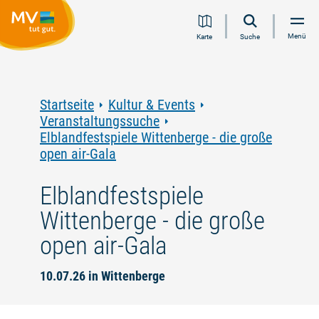
Zum
Zur
Zur
Zum
Menü
Karte
Suche
Inhalt
Navigation
Volltextsuche
Footer
springen
springen
springen
springen
Startseite
Kultur & Events
Veranstaltungssuche
Elblandfestspiele Wittenberge - die große
open air-Gala
Elblandfestspiele
Wittenberge - die große
open air-Gala
10.07.26 in Wittenberge