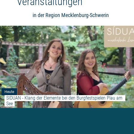
Veranstaltungen
in der Region Mecklenburg-Schwerin
Heute
SIDUAN - Klang der Elemente bei den Burgfestspielen Plau am 
See
Weiterlesen: "KUNST UND BEGEG