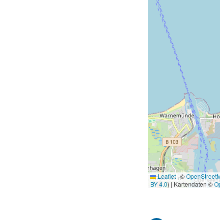
Leaflet
|
©
OpenStreet
BY 4.0
) | Kartendaten ©
O