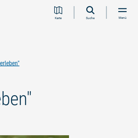
Menü
Karte
Suche
erleben"
eben"