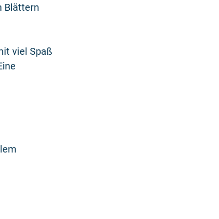
 Blättern
it viel Spaß
Eine
llem