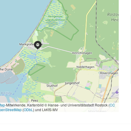
Map
-Mitwirkende, Kartenbild © Hanse- und Universitätsstadt Rostock (
CC
penStreetMap
(
ODbL
) und LkKfS-MV