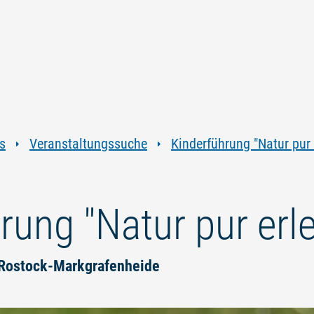
Zum
Zur
Zur
Zum
Inhalt
Navigation
Volltextsuche
Footer
springen
springen
springen
springen
s
Veranstaltungssuche
Kinderführung "Natur pur 
rung "Natur pur erl
n Rostock-Markgrafenheide