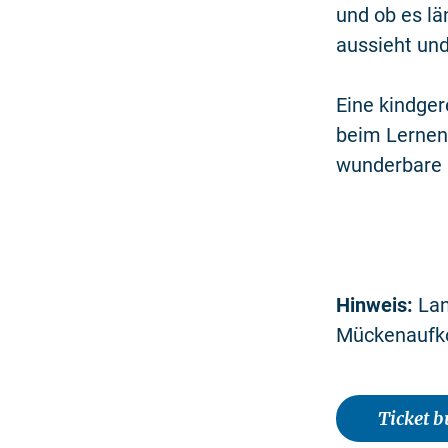
und ob es lä
aussieht und
Eine kindger
beim Lernen
wunderbare F
Hinweis:
Lan
Mückenaufk
Ticket 