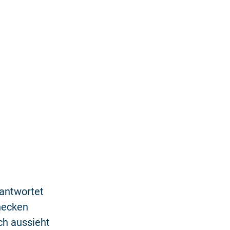
antwortet
necken
ch aussieht