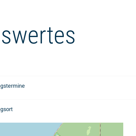
swertes
ngstermine
gsort