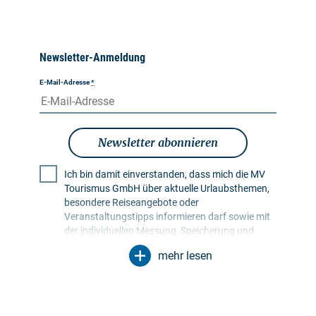
Newsletter-Anmeldung
E-Mail-Adresse
*
Newsletter abonnieren
Ich bin damit einverstanden, dass mich die MV
Tourismus GmbH über aktuelle Urlaubsthemen,
besondere Reiseangebote oder
Veranstaltungstipps informieren darf sowie mit
der individuellen Messung, Speicherung und
Auswertung von Öffnungs- und Klickraten in
mehr lesen
Empfängerprofilen zu Zwecken der Gestaltung
künftiger Newsletter. Meine Daten werden
ausschließlich zu diesem Zweck genutzt.
Insbesondere erfolgt keine Weitergabe an
unbefugte Dritte. Mir ist bekannt, dass ich meine