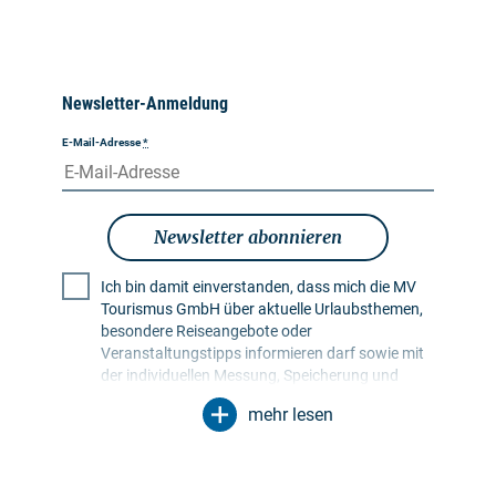
Newsletter-Anmeldung
E-Mail-Adresse
*
Newsletter abonnieren
Ich bin damit einverstanden, dass mich die MV
Tourismus GmbH über aktuelle Urlaubsthemen,
besondere Reiseangebote oder
Veranstaltungstipps informieren darf sowie mit
der individuellen Messung, Speicherung und
Auswertung von Öffnungs- und Klickraten in
mehr lesen
Empfängerprofilen zu Zwecken der Gestaltung
künftiger Newsletter. Meine Daten werden
ausschließlich zu diesem Zweck genutzt.
Insbesondere erfolgt keine Weitergabe an