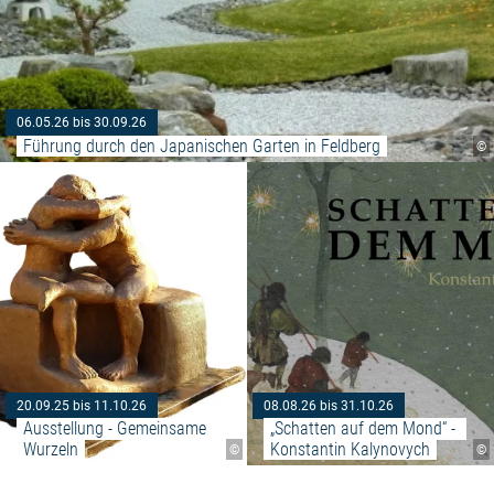
06.05.26 bis 30.09.26
Führung durch den Japanischen Garten in Feldberg
©
Weiterlesen: "Ausstellung - Ge
20.09.25 bis 11.10.26
08.08.26 bis 31.10.26
Ausstellung - Gemeinsame 
„Schatten auf dem Mond“ - 
Wurzeln
Konstantin Kalynovych
©
©