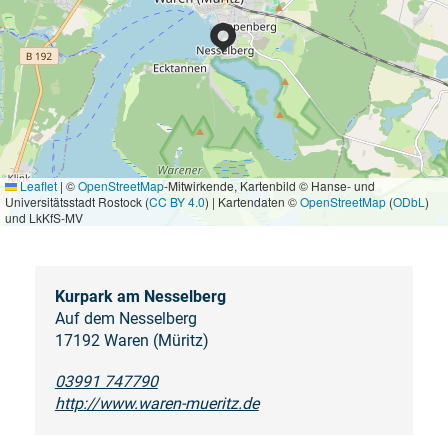
Leaflet
|
©
OpenStreetMap
-Mitwirkende, Kartenbild © Hanse- und
Universitätsstadt Rostock (
CC BY 4.0
) | Kartendaten ©
OpenStreetMap
(
ODbL
)
und LkKfS-MV
Kurpark am Nesselberg
Auf dem Nesselberg
17192 Waren (Müritz)
03991 747790
http://www.waren-mueritz.de