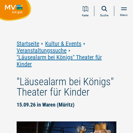
Zum
Zur
Zur
Zum
Menü
Karte
Suche
Inhalt
Navigation
Volltextsuche
Footer
springen
springen
springen
springen
Startseite
Kultur & Events
Veranstaltungssuche
"Läusealarm bei Königs" Theater für
Kinder
"Läusealarm bei Königs"
Theater für Kinder
15.09.26 in Waren (Müritz)