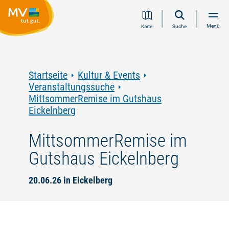
Zum
Zur
Zur
Zum
Menü
Karte
Suche
Inhalt
Navigation
Volltextsuche
Footer
springen
springen
springen
springen
Startseite
Kultur & Events
Veranstaltungssuche
MittsommerRemise im Gutshaus
Eickelnberg
MittsommerRemise im
Gutshaus Eickelnberg
20.06.26 in Eickelberg