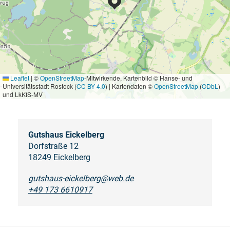
Leaflet
|
©
OpenStreetMap
-Mitwirkende, Kartenbild © Hanse- und
Universitätsstadt Rostock (
CC BY 4.0
) | Kartendaten ©
OpenStreetMap
(
ODbL
)
und LkKfS-MV
Gutshaus Eickelberg
Dorfstraße 12
18249 Eickelberg
gutshaus-eickelberg@web.de
+49 173 6610917