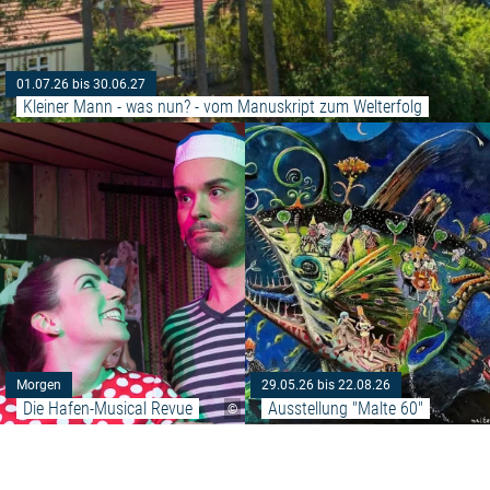
01.07.26 bis 30.06.27
Kleiner Mann - was nun? - vom Manuskript zum Welterfolg
Weiterlesen: "Die Hafen-Musica
Morgen
29.05.26 bis 22.08.26
Die Hafen-Musical Revue
Ausstellung "Malte 60"
©