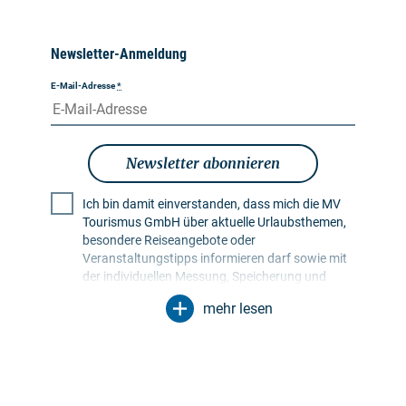
Newsletter-Anmeldung
E-Mail-Adresse
*
Newsletter abonnieren
Ich bin damit einverstanden, dass mich die MV
Tourismus GmbH über aktuelle Urlaubsthemen,
besondere Reiseangebote oder
Veranstaltungstipps informieren darf sowie mit
der individuellen Messung, Speicherung und
Auswertung von Öffnungs- und Klickraten in
mehr lesen
Empfängerprofilen zu Zwecken der Gestaltung
künftiger Newsletter. Meine Daten werden
ausschließlich zu diesem Zweck genutzt.
Insbesondere erfolgt keine Weitergabe an
unbefugte Dritte. Mir ist bekannt, dass ich meine
Einwilligung jederzeit mit Wirkung für die Zukunft