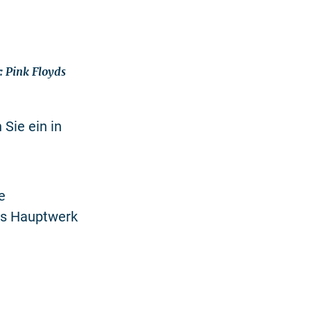
𝗿𝘁: Pink Floyds
 Sie ein in
e
ds Hauptwerk