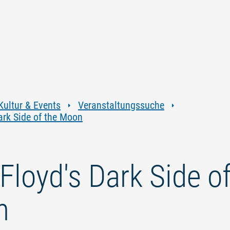
Zum
Zur
Zur
Zum
Inhalt
Navigation
Volltextsuche
Footer
springen
springen
springen
springen
Kultur & Events
Veranstaltungssuche
ark Side of the Moon
Floyd's Dark Side of
n