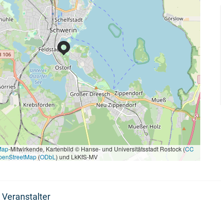
Map
-Mitwirkende, Kartenbild © Hanse- und Universitätsstadt Rostock (
CC
penStreetMap
(
ODbL
) und LkKfS-MV
 Veranstalter