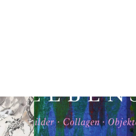
Weiterlesen: "Ghettobilder - Die Werke Zdzisław
enz im Kunsthaus Lübz: Wo zirkuläre Kunst und Lyrik auf „Zeite