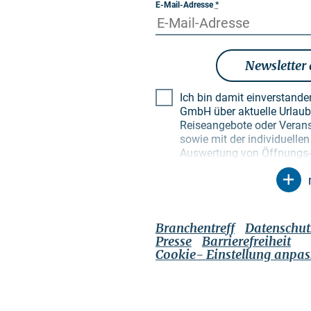
E-Mail-Adresse
*
Newsletter
Ich bin damit einverstand
GmbH über aktuelle Urlaubsthemen, besondere
Reiseangebote oder Verans
sowie mit der individuell
Auswertung von Öffnungs- 
Empfängerprofilen zu Zwec
Newsletter. Meine Daten w
Zweck genutzt. Insbesonde
unbefugte Dritte. Mir ist b
Einwilligung jederzeit mit 
Branchentreff
Datenschut
widerrufen kann. Dies kann
Presse
Barrierefreiheit
jeweiligen Newsletter tun 
Cookie- Einstellung anpa
genannten Kontaktmöglichke
Datenschutzerklärung
, di
über Möglichkeiten zur Be
Sperrung meiner Daten bei