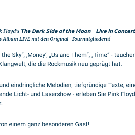
oyd's 𝗧𝗵𝗲 𝗗𝗮𝗿𝗸 𝗦𝗶𝗱𝗲 𝗼𝗳 𝘁𝗵𝗲 𝗠𝗼𝗼𝗻 - 𝗟𝗶𝘃𝗲 𝗶𝗻 𝗖𝗼𝗻𝗰𝗲
s Album LIVE mit den Original-Tourmitgliedern!
n the Sky“, ‚Money‘, „Us and Them“, „Time“ - tauchen
 Klangwelt, die die Rockmusik neu geprägt hat.
 und eindringliche Melodien, tiefgründige Texte, ein
nde Licht- und Lasershow - erleben Sie Pink Floy
r.
 von einem ganz besonderen Gast!