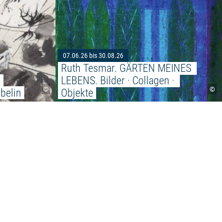
07.06.26 bis 30.08.26
Ruth Tesmar. GÄRTEN MEINES 
 
LEBENS. Bilder · Collagen · 
©
©
belin
Objekte