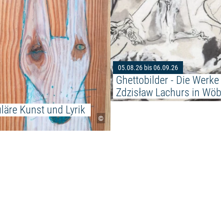
05.08.26 bis 06.09.26
Ghettobilder - Die Werke
Zdzisław Lachurs in Wöb
äre Kunst und Lyrik 
©