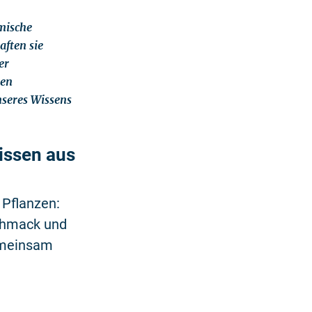
imische
aften sie
er
sen
seres Wissens
issen aus
 Pflanzen:
schmack und
emeinsam