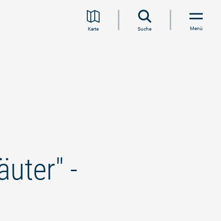
Menü
Karte
Suche
uter" -