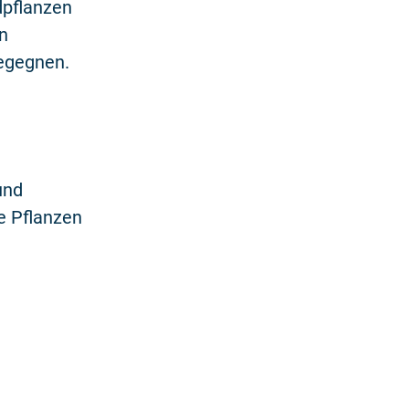
dpflanzen
n
egegnen.
und
e Pflanzen