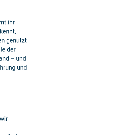
nt ihr
kennt,
en genutzt
le der
rand – und
ahrung und
wir