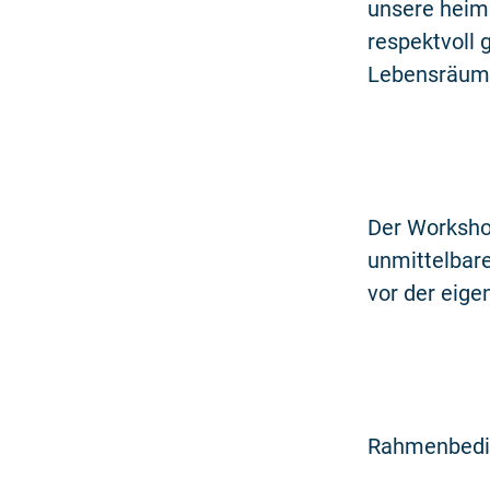
unsere heimi
respektvoll 
Lebensräume
Der Worksho
unmittelbar
vor der eige
Rahmenbedi