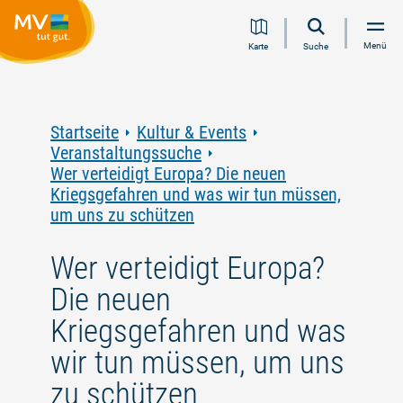
Zum
Zur
Zur
Zum
Menü
Karte
Suche
Inhalt
Navigation
Volltextsuche
Footer
springen
springen
springen
springen
Startseite
Kultur & Events
Veranstaltungssuche
Wer verteidigt Europa? Die neuen
Kriegsgefahren und was wir tun müssen,
um uns zu schützen
Wer verteidigt Europa?
Die neuen
Kriegsgefahren und was
wir tun müssen, um uns
zu schützen