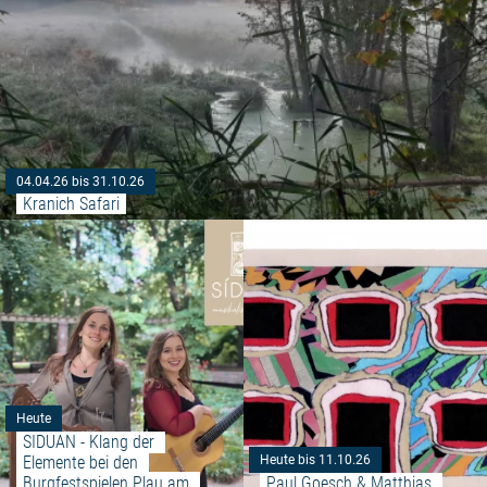
04.04.26 bis 31.10.26
Kranich Safari
Weiterlesen: "SIDUAN - Klang d
Heute
SIDUAN - Klang der 
Elemente bei den 
Heute bis 11.10.26
Burgfestspielen Plau am 
Paul Goesch & Matthias 