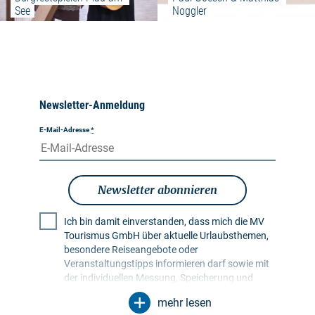
See
Noggler
Newsletter-Anmeldung
E-Mail-Adresse
*
Newsletter abonnieren
Ich bin damit einverstanden, dass mich die MV
Tourismus GmbH über aktuelle Urlaubsthemen,
besondere Reiseangebote oder
Veranstaltungstipps informieren darf sowie mit
der individuellen Messung, Speicherung und
Auswertung von Öffnungs- und Klickraten in
mehr lesen
Empfängerprofilen zu Zwecken der Gestaltung