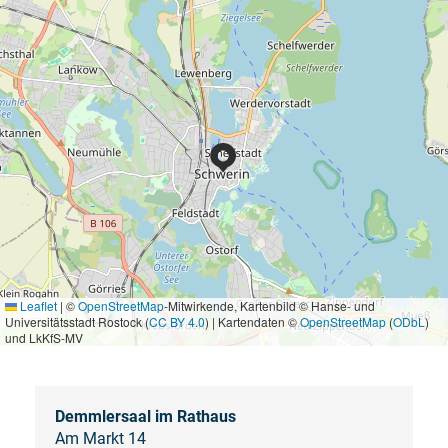
Leaflet
|
©
OpenStreetMap
-Mitwirkende, Kartenbild © Hanse- und
Universitätsstadt Rostock (
CC BY 4.0
) | Kartendaten ©
OpenStreetMap
(
ODbL
)
und LkKfS-MV
Demmlersaal im Rathaus
Am Markt 14