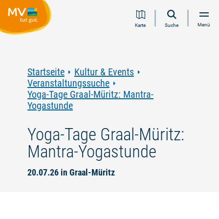
Zum
Zur
Zur
Zum
Menü
Karte
Suche
Inhalt
Navigation
Volltextsuche
Footer
springen
springen
springen
springen
Startseite
Kultur & Events
Veranstaltungssuche
Yoga-Tage Graal-Müritz: Mantra-
Yogastunde
Yoga-Tage Graal-Müritz:
Mantra-Yogastunde
20.07.26 in Graal-Müritz