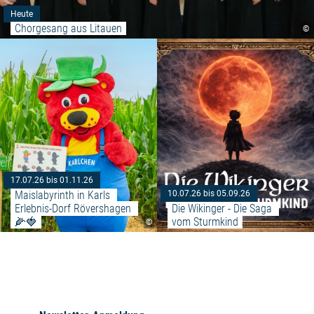
Heute
Chorgesang aus Litauen
©
Weiterlesen: "Maislabyrinth in 
17.07.26 bis 01.11.26
Maislabyrinth in Karls 
10.07.26 bis 05.09.26
Erlebnis-Dorf Rövershagen 
Die Wikinger - Die Saga 
🌽🍓
vom Sturmkind
©