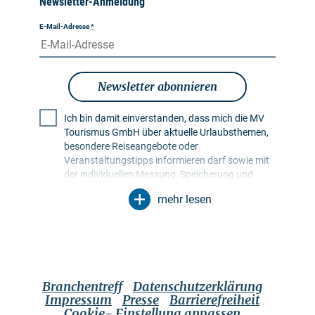
Newsletter-Anmeldung
E-Mail-Adresse
*
Newsletter abonnieren
Ich bin damit einverstanden, dass mich die MV
Tourismus GmbH über aktuelle Urlaubsthemen,
besondere Reiseangebote oder
Veranstaltungstipps informieren darf sowie mit
der individuellen Messung, Speicherung und
Auswertung von Öffnungs- und Klickraten in
mehr lesen
Empfängerprofilen zu Zwecken der Gestaltung
künftiger Newsletter. Meine Daten werden
ausschließlich zu diesem Zweck genutzt.
Insbesondere erfolgt keine Weitergabe an
unbefugte Dritte. Mir ist bekannt, dass ich meine
Einwilligung jederzeit mit Wirkung für die Zukunft
Branchentreff
Datenschutzerklärung
widerrufen kann. Dies kann ich über einen
Impressum
Presse
Barrierefreiheit
Abmeldelink im jeweiligen Newsletter tun oder
Cookie- Einstellung anpassen
über die im Impressum genannten