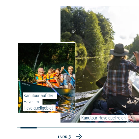
Gewässerprofil
Die Tour ist auch für ungeübte Kanuten und
Familien geeignet. Ruhige Seen, da bis auf
wenige Ausnahmegenehmigungen keine
Motorboote zugelassen sind. Eine
Umtragestelle am Bach Bäk. Für den Carwitzer
See wird ab Windstärke 3 paddeln in Ufernähe
empfohlen.
Weitere Informationen zu der Feldberger
Seenlandschaft
Kanutour auf der 
Havel im 
Havelquellgebiet
Kanutour Havelquellreich
1
von
3