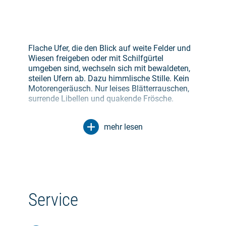
Flache Ufer, die den Blick auf weite Felder und
Wiesen freigeben oder mit Schilfgürtel
umgeben sind, wechseln sich mit bewaldeten,
steilen Ufern ab. Dazu himmlische Stille. Kein
Motorengeräusch. Nur leises Blätterrauschen,
surrende Libellen und quakende Frösche.
Die erste Etappe der Tour führt vom
mehr lesen
traditionsreichen Kurort Feldberger
Seenlandschaft über den Haussee mit der
romantischen Liebesinsel zum Breiten Luzin.
Die kristallklare Perle ist mit 58,5 Metern der
zweittiefste See des Landes und die Heimat der
in Deutschland selten gewordenen Großen
Flussmuschel. Nach einem kleinen Abstecher
Service
über den kleinen Lütter See geht es auf den
Schmalen Luzin. Der eiszeitliche Rinnensee, der
den Breiten Luzin mit dem Carwitzer See