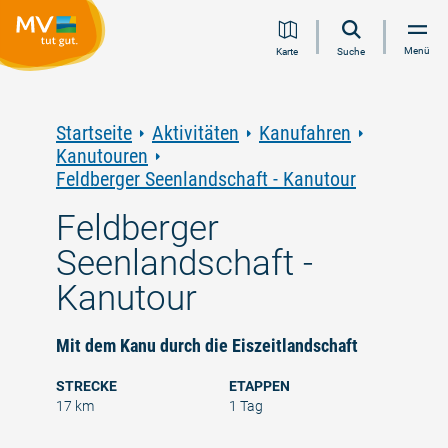
Zum
Zur
Zur
Zum
Menü
Karte
Suche
Inhalt
Navigation
Volltextsuche
Footer
springen
springen
springen
springen
Startseite
Aktivitäten
Kanufahren
Kanutouren
Feldberger Seenlandschaft - Kanutour
Feldberger
Seenlandschaft -
Kanutour
Mit dem Kanu durch die Eiszeitlandschaft
STRECKE
ETAPPEN
17 km
1 Tag