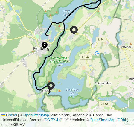
7
Leaflet
|
©
OpenStreetMap
-Mitwirkende, Kartenbild © Hanse- und
Universitätsstadt Rostock (
CC BY 4.0
) | Kartendaten ©
OpenStreetMap
(
ODbL
)
und LkKfS-MV