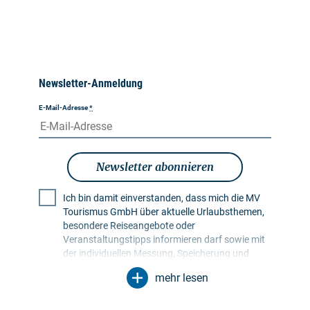
Newsletter-Anmeldung
E-Mail-Adresse
*
Newsletter abonnieren
Ich bin damit einverstanden, dass mich die MV
Tourismus GmbH über aktuelle Urlaubsthemen,
besondere Reiseangebote oder
Veranstaltungstipps informieren darf sowie mit
der individuellen Messung, Speicherung und
Auswertung von Öffnungs- und Klickraten in
mehr lesen
Empfängerprofilen zu Zwecken der Gestaltung
künftiger Newsletter. Meine Daten werden
ausschließlich zu diesem Zweck genutzt.