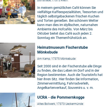
Dorfstraße, 17375 Rieth
In meinem gemütlichen Café können Sie
vielfältige Kaffeespezialitäten, Teesorten und
täglich selbstgebackenen frischen Kuchen
und Torten genießen. Bei schönem Wetter
©
kann man dies im idyllischen, naturnahen
Ambiente des Hofcafés. Von März bis
Oktober bietet das Café auch jeden 2.
Sonntag ein Themenfrühstück an.
Heimatmuseum Fischerstube
Mönkebude
Am Kamp, 17375 Mönkebude
Seit 2000 sind in der Fischerstube alle Dinge
zu finden, die das Leben im Dorf und in der
©
Region bestimmten. Auch die Touristinfo hat
hier ihren Sitz. Hier finden Sie Information,
Zimmervermittlung, Fahrradverleih,
Angelkartenverkauf, Souvenirs u. v. m.
UCRA - die Pommernkogge
Altes Bollwerk, 17373 Ueckermünde