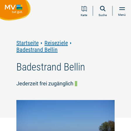
Zum
Zur
Zur
Zum
Menü
Karte
Suche
Inhalt
Navigation
Volltextsuche
Footer
springen
springen
springen
springen
Startseite
Reiseziele
Badestrand Bellin
Badestrand Bellin
Jederzeit frei zugänglich