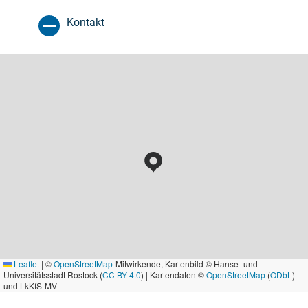
Kontakt
Leaflet
|
©
OpenStreetMap
-Mitwirkende, Kartenbild © Hanse- und
Universitätsstadt Rostock (
CC BY 4.0
) | Kartendaten ©
OpenStreetMap
(
ODbL
)
und LkKfS-MV