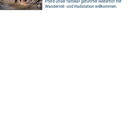
Pferd unser familiär geführter Reiterhof mit
©
Wanderreit- und Radstation willkommen.
1