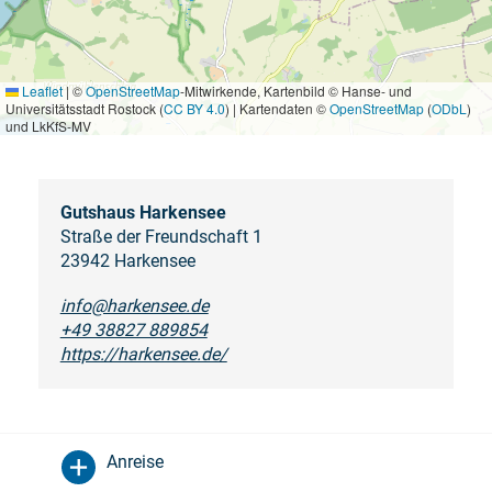
Leaflet
|
©
OpenStreetMap
-Mitwirkende, Kartenbild © Hanse- und
Universitätsstadt Rostock (
CC BY 4.0
) | Kartendaten ©
OpenStreetMap
(
ODbL
)
und LkKfS-MV
Gutshaus Harkensee
Straße der Freundschaft 1
23942 Harkensee
info@harkensee.de
+49 38827 889854
https://harkensee.de/
Anreise