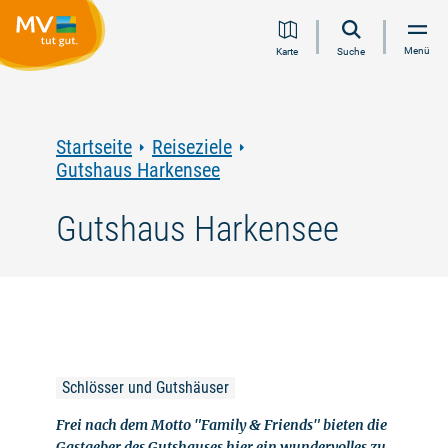
Zum
Zur
Zur
Zum
Menü
Karte
Suche
Inhalt
Navigation
Volltextsuche
Footer
springen
springen
springen
springen
Startseite
Reiseziele
Gutshaus Harkensee
Gutshaus Harkensee
Schlösser und Gutshäuser
Frei nach dem Motto "Family & Friends" bieten die
Gastgeber des Gutshauses hier ein wundervolles zu