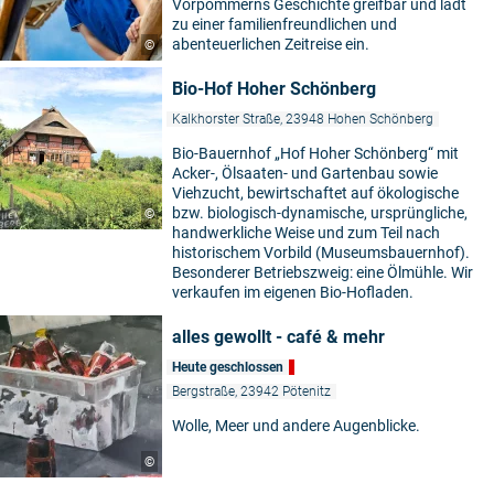
Vorpommerns Geschichte greifbar und lädt
zu einer familienfreundlichen und
abenteuerlichen Zeitreise ein.
©
Bio-Hof Hoher Schönberg
Kalkhorster Straße, 23948 Hohen Schönberg
Bio-Bauernhof „Hof Hoher Schönberg“ mit
Acker-, Ölsaaten- und Gartenbau sowie
Viehzucht, bewirtschaftet auf ökologische
bzw. biologisch-dynamische, ursprüngliche,
©
handwerkliche Weise und zum Teil nach
historischem Vorbild (Museumsbauernhof).
Besonderer Betriebszweig: eine Ölmühle. Wir
verkaufen im eigenen Bio-Hofladen.
alles gewollt - café & mehr
Heute geschlossen
Bergstraße, 23942 Pötenitz
Wolle, Meer und andere Augenblicke.
©