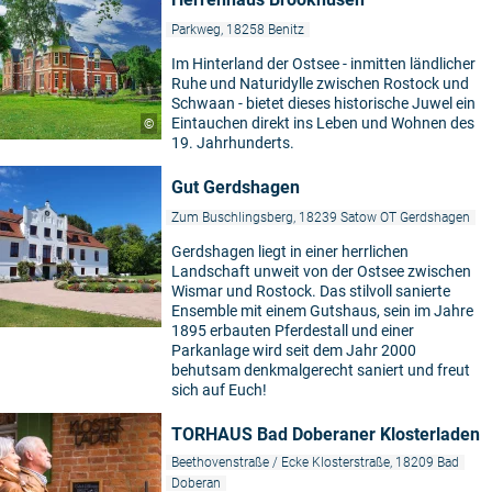
Parkweg, 18258 Benitz
Im Hinterland der Ostsee - inmitten ländlicher
Ruhe und Naturidylle zwischen Rostock und
Schwaan - bietet dieses historische Juwel ein
Eintauchen direkt ins Leben und Wohnen des
©
19. Jahrhunderts.
Gut Gerdshagen
Zum Buschlingsberg, 18239 Satow OT Gerdshagen
Gerdshagen liegt in einer herrlichen
Landschaft unweit von der Ostsee zwischen
Wismar und Rostock. Das stilvoll sanierte
Ensemble mit einem Gutshaus, sein im Jahre
1895 erbauten Pferdestall und einer
Parkanlage wird seit dem Jahr 2000
behutsam denkmalgerecht saniert und freut
sich auf Euch!
TORHAUS Bad Doberaner Klosterladen
Beethovenstraße / Ecke Klosterstraße, 18209 Bad
Doberan