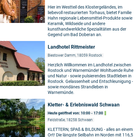
Hier im Westteil des Klostergeländes, im
liebevoll restaurierten Torhaus, bietet Familie
Hahn regionale Lebensmittel-Produkte sowie
©
Keramik, Wildseide und andere
kunsthandwerkliche Spezialitäten aus der
Gegend um Bad Doberan an.
Landhotel Rittmeister
Biestower Damm, 18059 Rostock
Herzlich Willkommen im Landhotel zwischen
Rostock und Warnemünde! Wohltuende Ruhe
und Natur - sowie pulsierendes Stadtleben in
Rostock. Gelassenheit und Entschleunigung -
©
sowie mondänes Strandleben in
Warnemünde.
Kletter- & Erlebniswald Schwaan
Heute geöffnet von: 10:00 - 17:00
Feldstraße, 18258 Schwaan
KLETTERN, SPAß & BILDUNG - alles an einem
Ort! Die längste Seilbahn im Norden mit 116,5