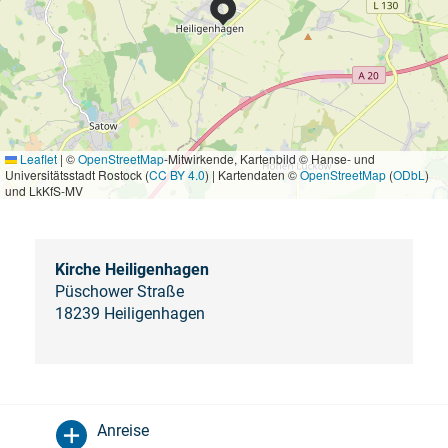
Leaflet
|
©
OpenStreetMap
-Mitwirkende, Kartenbild © Hanse- und
Universitätsstadt Rostock (
CC BY 4.0
) | Kartendaten ©
OpenStreetMap
(
ODbL
)
und LkKfS-MV
Kirche Heiligenhagen
Püschower Straße
18239 Heiligenhagen
Anreise