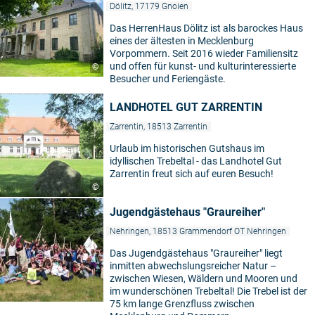
Dölitz, 17179 Gnoien
Das HerrenHaus Dölitz ist als barockes Haus
eines der ältesten in Mecklenburg
Vorpommern. Seit 2016 wieder Familiensitz
und offen für kunst- und kulturinteressierte
©
Besucher und Feriengäste.
LANDHOTEL GUT ZARRENTIN
Zarrentin, 18513 Zarrentin
Urlaub im historischen Gutshaus im
idyllischen Trebeltal - das Landhotel Gut
Zarrentin freut sich auf euren Besuch!
©
Jugendgästehaus "Graureiher"
Nehringen, 18513 Grammendorf OT Nehringen
Das Jugendgästehaus "Graureiher" liegt
inmitten abwechslungsreicher Natur –
zwischen Wiesen, Wäldern und Mooren und
im wunderschönen Trebeltal! Die Trebel ist der
75 km lange Grenzfluss zwischen