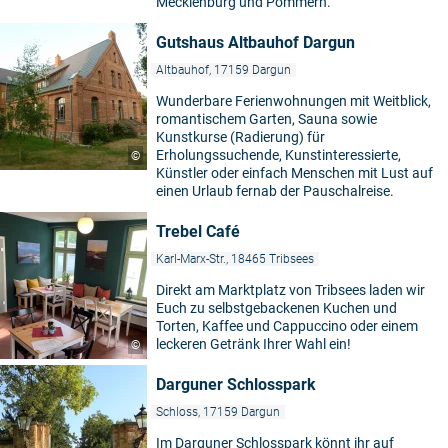
Mecklenburg und Pommern.
Gutshaus Altbauhof Dargun
Altbauhof, 17159 Dargun
Wunderbare Ferienwohnungen mit Weitblick,
romantischem Garten, Sauna sowie
Kunstkurse (Radierung) für
Erholungssuchende, Kunstinteressierte,
©
Künstler oder einfach Menschen mit Lust auf
einen Urlaub fernab der Pauschalreise.
Trebel Café
Karl-Marx-Str., 18465 Tribsees
Direkt am Marktplatz von Tribsees laden wir
Euch zu selbstgebackenen Kuchen und
Torten, Kaffee und Cappuccino oder einem
leckeren Getränk Ihrer Wahl ein!
©
Darguner Schlosspark
Schloss, 17159 Dargun
Im Darguner Schlosspark könnt ihr auf