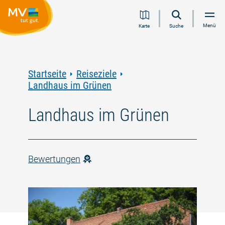
Zum
Zur
Zur
Zum
Menü
Karte
Suche
Inhalt
Navigation
Volltextsuche
Footer
springen
springen
springen
springen
Startseite
Reiseziele
Landhaus im Grünen
Landhaus im Grünen
Bewertungen