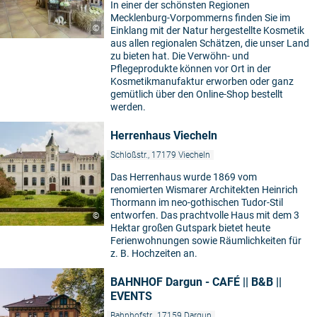
In einer der schönsten Regionen
Mecklenburg-Vorpommerns finden Sie im
©
Einklang mit der Natur hergestellte Kosmetik
aus allen regionalen Schätzen, die unser Land
zu bieten hat. Die Verwöhn- und
Pflegeprodukte können vor Ort in der
Kosmetikmanufaktur erworben oder ganz
gemütlich über den Online-Shop bestellt
werden.
Herrenhaus Viecheln
Schloßstr., 17179 Viecheln
Das Herrenhaus wurde 1869 vom
renomierten Wismarer Architekten Heinrich
Thormann im neo-gothischen Tudor-Stil
entworfen. Das prachtvolle Haus mit dem 3
©
Hektar großen Gutspark bietet heute
Ferienwohnungen sowie Räumlichkeiten für
z. B. Hochzeiten an.
BAHNHOF Dargun - CAFÉ || B&B ||
EVENTS
Bahnhofstr., 17159 Dargun