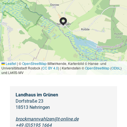
Leaflet
|
©
OpenStreetMap
-Mitwirkende, Kartenbild © Hanse- und
Universitätsstadt Rostock (
CC BY 4.0
) | Kartendaten ©
OpenStreetMap
(
ODbL
)
und LkKfS-MV
Landhaus im Grünen
Dorfstraße 23
18513 Nehringen
brockmannvahlzen@t-online.de
+49 (0)5195 1664