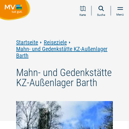
Zum
Zur
Zur
Zum
Menü
Karte
Suche
Inhalt
Navigation
Volltextsuche
Footer
springen
springen
springen
springen
Startseite
Reiseziele
Mahn- und Gedenkstätte KZ-Außenlager
Barth
Mahn- und Gedenkstätte
KZ-Außenlager Barth