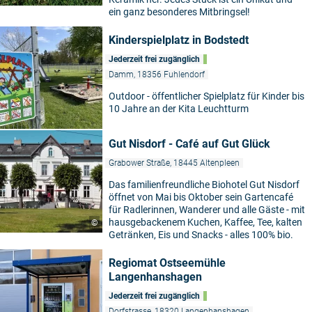
ein ganz besonderes Mitbringsel!
Kinderspielplatz in Bodstedt
Jederzeit frei zugänglich
Damm, 18356 Fuhlendorf
Outdoor - öffentlicher Spielplatz für Kinder bis
10 Jahre an der Kita Leuchtturm
Gut Nisdorf - Café auf Gut Glück
Grabower Straße, 18445 Altenpleen
Das familienfreundliche Biohotel Gut Nisdorf
öffnet von Mai bis Oktober sein Gartencafé
für Radlerinnen, Wanderer und alle Gäste - mit
hausgebackenem Kuchen, Kaffee, Tee, kalten
©
Getränken, Eis und Snacks - alles 100% bio.
Regiomat Ostseemühle
Langenhanshagen
Jederzeit frei zugänglich
Dorfstrasse, 18320 Langenhanshagen