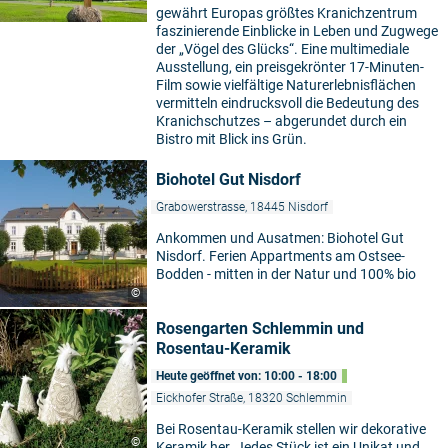
gewährt Europas größtes Kranichzentrum
faszinierende Einblicke in Leben und Zugwege
der „Vögel des Glücks“. Eine multimediale
Ausstellung, ein preisgekrönter 17-Minuten-
Film sowie vielfältige Naturerlebnisflächen
vermitteln eindrucksvoll die Bedeutung des
Kranichschutzes – abgerundet durch ein
Bistro mit Blick ins Grün.
Biohotel Gut Nisdorf
Grabowerstrasse, 18445 Nisdorf
Ankommen und Ausatmen: Biohotel Gut
Nisdorf. Ferien Appartments am Ostsee-
Bodden - mitten in der Natur und 100% bio
©
Rosengarten Schlemmin und
Rosentau-Keramik
Heute geöffnet von: 10:00 - 18:00
Eickhofer Straße, 18320 Schlemmin
Bei Rosentau-Keramik stellen wir dekorative
©
Keramik her. Jedes Stück ist ein Unikat und