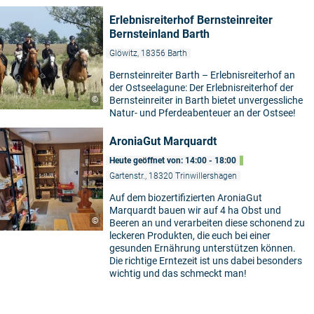
Erlebnisreiterhof Bernsteinreiter
Bernsteinland Barth
Glöwitz, 18356 Barth
Bernsteinreiter Barth – Erlebnisreiterhof an
der Ostseelagune: Der Erlebnisreiterhof der
©
Bernsteinreiter in Barth bietet unvergessliche
Natur- und Pferdeabenteuer an der Ostsee!
AroniaGut Marquardt
Heute geöffnet von: 14:00 - 18:00
5
Gartenstr., 18320 Trinwillershagen
Auf dem biozertifizierten AroniaGut
Marquardt bauen wir auf 4 ha Obst und
©
Beeren an und verarbeiten diese schonend zu
leckeren Produkten, die euch bei einer
gesunden Ernährung unterstützen können.
Die richtige Erntezeit ist uns dabei besonders
wichtig und das schmeckt man!