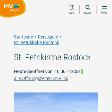
Zum
Zur
Zur
Zum
Menü
Karte
Suche
Inhalt
Navigation
Volltextsuche
Footer
springen
springen
springen
springen
Startseite
Reiseziele
St. Petrikirche Rostock
St. Petrikirche Rostock
Heute geöffnet von: 10:00 - 18:00
alle Öffnungszeiten im Blick