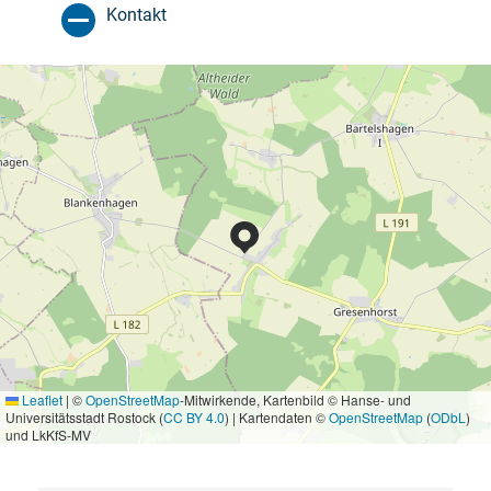
Kontakt
Leaflet
|
©
OpenStreetMap
-Mitwirkende, Kartenbild © Hanse- und
Universitätsstadt Rostock (
CC BY 4.0
) | Kartendaten ©
OpenStreetMap
(
ODbL
)
und LkKfS-MV