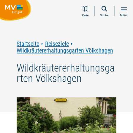
Zum
Zur
Zur
Zum
Menü
Karte
Suche
Inhalt
Navigation
Volltextsuche
Footer
springen
springen
springen
springen
Startseite
Reiseziele
Wildkräutererhaltungsgarten Völkshagen
Wildkräutererhaltungsga
rten Völkshagen