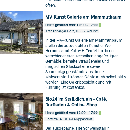
Fischland" kein Urlaubs- und Wellnesswunsch
offen.
MV-Kunst Galerie am Mammutbaum
Heute geöffnet von: 10:00 - 17:00
Krähenberger Holz, 18337 Marlow
In der MV-Kunst Galerie am Mammutbaum
stellen die autodidakten Künstler Wolf
Herondis und Kathy H-Teufel ihre in den
verschiedensten Techniken angefertigten
Gemälde, bemalte Straußeneier und
magischen Glückssteine sowie
Schmuckgegenstände aus. In der
Malwerkstatt können Gäste auch selbst aktiv
werden. Eine Galeriebesichtigung mit
Führung ist kostenlos.
Bio24 im Stall.dich.ein - Café,
Dorfladen & Online-Shop
Heute geöffnet von: 13:00 - 17:00
Dorfstraße, 18184 Poppendorf
Der ausgebaute, alte Schweinstall in