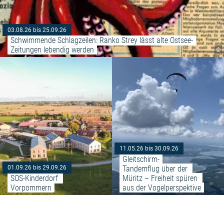
03.08.26 bis 25.09.26
Schwimmende Schlagzeilen: Ranko Strey lässt alte Ostsee-
Zeitungen lebendig werden
©
Weiterlesen: "SOS-Kinderdorf 
11.05.26 bis 30.09.26
Gleitschirm-
Tandemflug über der 
01.09.26 bis 29.09.26
SOS-Kinderdorf 
Müritz – Freiheit spüren 
Vorpommern
aus der Vogelperspektive