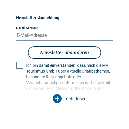
Newsletter-Anmeldung
E-Mail-Adresse
*
Newsletter abonnieren
Ich bin damit einverstanden, dass mich die MV
Tourismus GmbH über aktuelle Urlaubsthemen,
besondere Reiseangebote oder
Veranstaltungstipps informieren darf sowie mit
der individuellen Messung, Speicherung und
Auswertung von Öffnungs- und Klickraten in
mehr lesen
Empfängerprofilen zu Zwecken der Gestaltung
künftiger Newsletter. Meine Daten werden
ausschließlich zu diesem Zweck genutzt.
Insbesondere erfolgt keine Weitergabe an
unbefugte Dritte. Mir ist bekannt, dass ich meine
Einwilligung jederzeit mit Wirkung für die Zukunft