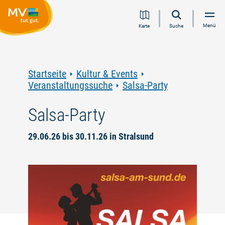
Zum
Zur
Zur
Zum
Menü
Karte
Suche
Inhalt
Navigation
Volltextsuche
Footer
springen
springen
springen
springen
Startseite
Kultur & Events
Veranstaltungssuche
Salsa-Party
Salsa-Party
29.06.26 bis 30.11.26 in Stralsund