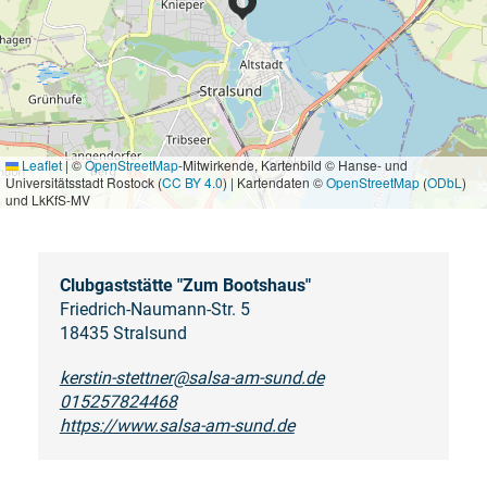
Leaflet
|
©
OpenStreetMap
-Mitwirkende, Kartenbild © Hanse- und
Universitätsstadt Rostock (
CC BY 4.0
) | Kartendaten ©
OpenStreetMap
(
ODbL
)
und LkKfS-MV
Clubgaststätte "Zum Bootshaus"
Friedrich-Naumann-Str. 5
18435 Stralsund
kerstin-stettner@salsa-am-sund.de
015257824468
https://www.salsa-am-sund.de