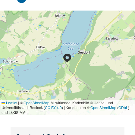
Leaflet
|
©
OpenStreetMap
-Mitwirkende, Kartenbild © Hanse- und
Universitätsstadt Rostock (
CC BY 4.0
) | Kartendaten ©
OpenStreetMap
(
ODbL
)
und LkKfS-MV