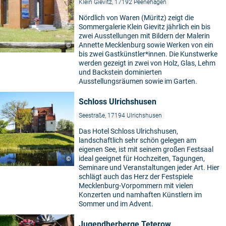
Klein Gievitz, 17192 Peenehagen
Nördlich von Waren (Müritz) zeigt die
Sommergalerie Klein Gievitz jährlich ein bis
zwei Ausstellungen mit Bildern der Malerin
Annette Mecklenburg sowie Werken von ein
©
bis zwei Gastkünstler*innen. Die Kunstwerke
werden gezeigt in zwei von Holz, Glas, Lehm
und Backstein dominierten
Ausstellungsräumen sowie im Garten.
Schloss Ulrichshusen
Seestraße, 17194 Ulrichshusen
Das Hotel Schloss Ulrichshusen,
landschaftlich sehr schön gelegen am
eigenen See, ist mit seinem großen Festsaal
ideal geeignet für Hochzeiten, Tagungen,
©
Seminare und Veranstaltungen jeder Art. Hier
schlägt auch das Herz der Festspiele
Mecklenburg-Vorpommern mit vielen
Konzerten und namhaften Künstlern im
Sommer und im Advent.
Jugendherberge Teterow