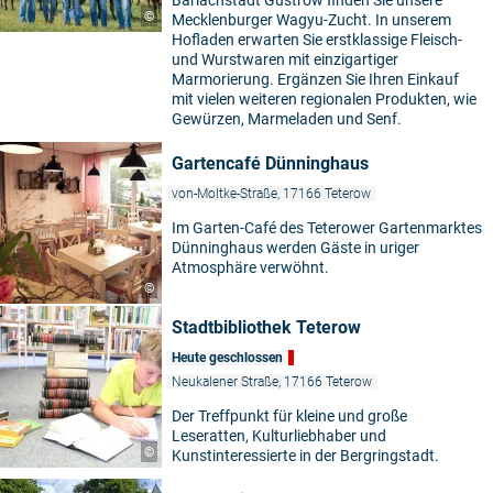
Barlachstadt Güstrow finden Sie unsere
©
Mecklenburger Wagyu-Zucht. In unserem
Hofladen erwarten Sie erstklassige Fleisch-
und Wurstwaren mit einzigartiger
Marmorierung. Ergänzen Sie Ihren Einkauf
mit vielen weiteren regionalen Produkten, wie
Gewürzen, Marmeladen und Senf.
Gartencafé Dünninghaus
von-Moltke-Straße, 17166 Teterow
Im Garten-Café des Teterower Gartenmarktes
Dünninghaus werden Gäste in uriger
Atmosphäre verwöhnt.
©
Stadtbibliothek Teterow
Heute geschlossen
Neukalener Straße, 17166 Teterow
Der Treffpunkt für kleine und große
Leseratten, Kulturliebhaber und
©
Kunstinteressierte in der Bergringstadt.