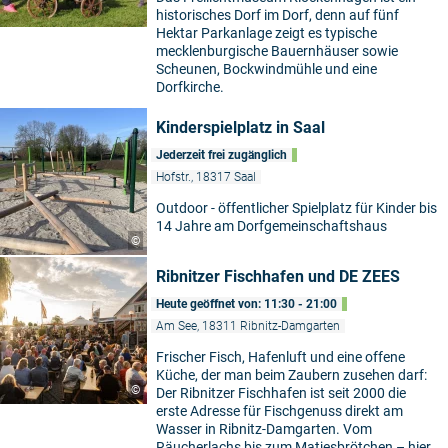
historisches Dorf im Dorf, denn auf fünf
Hektar Parkanlage zeigt es typische
mecklenburgische Bauernhäuser sowie
Scheunen, Bockwindmühle und eine
Dorfkirche.
Kinderspielplatz in Saal
Jederzeit frei zugänglich
Hofstr., 18317 Saal
Outdoor - öffentlicher Spielplatz für Kinder bis
14 Jahre am Dorfgemeinschaftshaus
©
Ribnitzer Fischhafen und DE ZEES
Heute geöffnet von: 11:30 - 21:00
Am See, 18311 Ribnitz-Damgarten
Frischer Fisch, Hafenluft und eine offene
Küche, der man beim Zaubern zusehen darf:
©
Der Ribnitzer Fischhafen ist seit 2000 die
erste Adresse für Fischgenuss direkt am
Wasser in Ribnitz-Damgarten. Vom
Räucherlachs bis zum Matjesbrötchen – hier