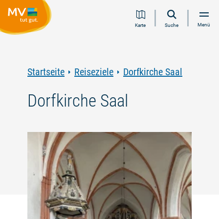
Zum
Zur
Zur
Zum
Menü
Karte
Suche
Inhalt
Navigation
Volltextsuche
Footer
springen
springen
springen
springen
Startseite
Reiseziele
Dorfkirche Saal
Dorfkirche Saal