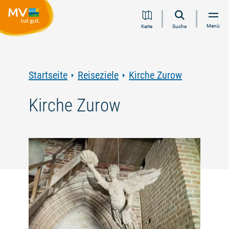
Zum
Zur
Zur
Zum
Menü
Karte
Suche
Inhalt
Navigation
Volltextsuche
Footer
springen
springen
springen
springen
Startseite
Reiseziele
Kirche Zurow
Kirche Zurow