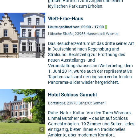
großen Hofteich zum Angeln und einem
idyllischen Park zum Erholen.
Welt-Erbe-Haus
Heute geöffnet von: 09:00 - 17:00
Lübsche Straße, 23966 Hansestadt Wismar
Das Besucherzentrum ist das dritte seiner Art
in Deutschland nach Regensburg und
©
Stralsund. Rechtzeitig zur Eröffnung des
neuen Ausstellungs- und
Veranstaltungshauses am Welterbetag, dem
1. Juni 2014, wurde auch der repräsentative
Tapetensaal samt der ringsum verlaufenden
Panorama-Bilder wieder hergerichtet.
Hotel Schloss Gamehl
Dorfstraße, 23970 Benz/Ot Gamehl
Ruhe. Natur. Kultur. Vor den Toren Wismars.
Einmal Gutsherr sein – das ist auf Schloss
Gamehl möglich. 19 Zimmer und Suiten, jedes
einzigartig, bieten Ihnen ein traditionelles
©
Ambiente, aber modernen Komfort.