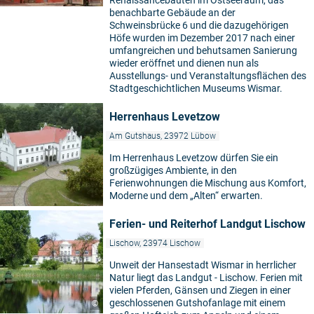
Renaissancebauten im Ostseeraum, das
benachbarte Gebäude an der
Schweinsbrücke 6 und die dazugehörigen
Höfe wurden im Dezember 2017 nach einer
umfangreichen und behutsamen Sanierung
wieder eröffnet und dienen nun als
Ausstellungs- und Veranstaltungsflächen des
Stadtgeschichtlichen Museums Wismar.
Herrenhaus Levetzow
Am Gutshaus, 23972 Lübow
Im Herrenhaus Levetzow dürfen Sie ein
großzügiges Ambiente, in den
Ferienwohnungen die Mischung aus Komfort,
Moderne und dem „Alten“ erwarten.
Ferien- und Reiterhof Landgut Lischow
Lischow, 23974 Lischow
Unweit der Hansestadt Wismar in herrlicher
Natur liegt das Landgut - Lischow. Ferien mit
vielen Pferden, Gänsen und Ziegen in einer
geschlossenen Gutshofanlage mit einem
©