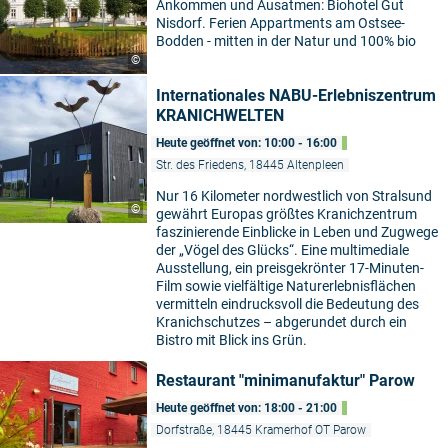
Ankommen und Ausatmen: Biohotel Gut
Nisdorf. Ferien Appartments am Ostsee-
Bodden - mitten in der Natur und 100% bio
©
Internationales NABU-Erlebniszentrum
KRANICHWELTEN
Heute geöffnet von: 10:00 - 16:00
Str. des Friedens, 18445 Altenpleen
Nur 16 Kilometer nordwestlich von Stralsund
©
gewährt Europas größtes Kranichzentrum
faszinierende Einblicke in Leben und Zugwege
der „Vögel des Glücks“. Eine multimediale
Ausstellung, ein preisgekrönter 17-Minuten-
Film sowie vielfältige Naturerlebnisflächen
vermitteln eindrucksvoll die Bedeutung des
Kranichschutzes – abgerundet durch ein
Bistro mit Blick ins Grün.
Restaurant "minimanufaktur" Parow
Heute geöffnet von: 18:00 - 21:00
Dorfstraße, 18445 Kramerhof OT Parow