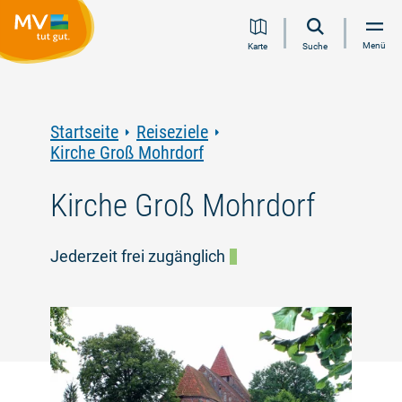
Zum
Zur
Zur
Zum
Menü
Karte
Suche
Inhalt
Navigation
Volltextsuche
Footer
springen
springen
springen
springen
Startseite
Reiseziele
Kirche Groß Mohrdorf
Kirche Groß Mohrdorf
Jederzeit frei zugänglich