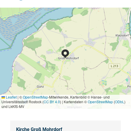
Leaflet
|
©
OpenStreetMap
-Mitwirkende, Kartenbild © Hanse- und
Universitätsstadt Rostock (
CC BY 4.0
) | Kartendaten ©
OpenStreetMap
(
ODbL
)
und LkKfS-MV
Kirche Groß Mohrdorf