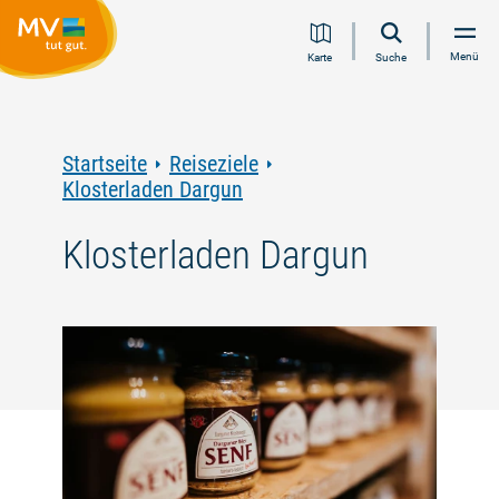
Zum
Zur
Zur
Zum
Menü
Karte
Suche
Inhalt
Navigation
Volltextsuche
Footer
springen
springen
springen
springen
Startseite
Reiseziele
Klosterladen Dargun
Klosterladen Dargun