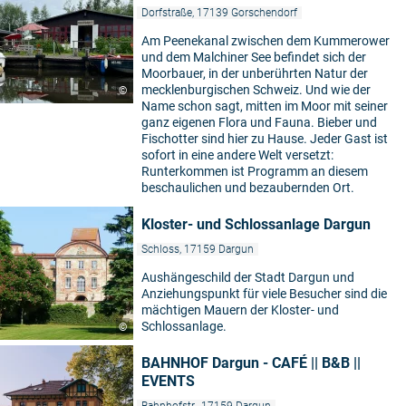
Dorfstraße, 17139 Gorschendorf
Am Peenekanal zwischen dem Kummerower
und dem Malchiner See befindet sich der
Moorbauer, in der unberührten Natur der
mecklenburgischen Schweiz. Und wie der
©
Name schon sagt, mitten im Moor mit seiner
ganz eigenen Flora und Fauna. Bieber und
Fischotter sind hier zu Hause. Jeder Gast ist
sofort in eine andere Welt versetzt:
Runterkommen ist Programm an diesem
beschaulichen und bezaubernden Ort.
Kloster- und Schlossanlage Dargun
Schloss, 17159 Dargun
Aushängeschild der Stadt Dargun und
Anziehungspunkt für viele Besucher sind die
mächtigen Mauern der Kloster- und
Schlossanlage.
©
BAHNHOF Dargun - CAFÉ || B&B ||
EVENTS
Bahnhofstr., 17159 Dargun