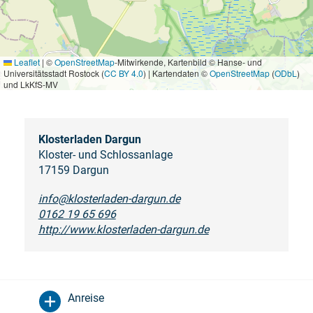
Leaflet
|
©
OpenStreetMap
-Mitwirkende, Kartenbild © Hanse- und
Universitätsstadt Rostock (
CC BY 4.0
) | Kartendaten ©
OpenStreetMap
(
ODbL
)
und LkKfS-MV
Klosterladen Dargun
Kloster- und Schlossanlage
17159 Dargun
info@klosterladen-dargun.de
0162 19 65 696
http://www.klosterladen-dargun.de
Anreise