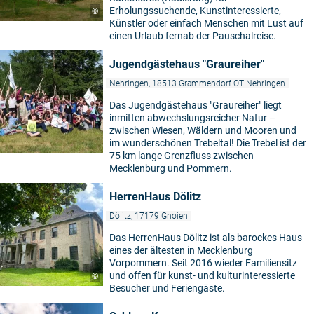
Erholungssuchende, Kunstinteressierte,
©
Künstler oder einfach Menschen mit Lust auf
einen Urlaub fernab der Pauschalreise.
Jugendgästehaus "Graureiher"
Nehringen, 18513 Grammendorf OT Nehringen
Das Jugendgästehaus "Graureiher" liegt
inmitten abwechslungsreicher Natur –
zwischen Wiesen, Wäldern und Mooren und
im wunderschönen Trebeltal! Die Trebel ist der
75 km lange Grenzfluss zwischen
Mecklenburg und Pommern.
HerrenHaus Dölitz
Dölitz, 17179 Gnoien
Das HerrenHaus Dölitz ist als barockes Haus
eines der ältesten in Mecklenburg
Vorpommern. Seit 2016 wieder Familiensitz
und offen für kunst- und kulturinteressierte
©
Besucher und Feriengäste.