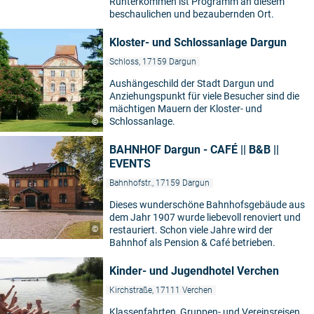
Runterkommen ist Programm an diesem
beschaulichen und bezaubernden Ort.
Kloster- und Schlossanlage Dargun
Schloss, 17159 Dargun
Aushängeschild der Stadt Dargun und
Anziehungspunkt für viele Besucher sind die
mächtigen Mauern der Kloster- und
Schlossanlage.
©
BAHNHOF Dargun - CAFÉ || B&B ||
EVENTS
Bahnhofstr., 17159 Dargun
Dieses wunderschöne Bahnhofsgebäude aus
dem Jahr 1907 wurde liebevoll renoviert und
©
restauriert. Schon viele Jahre wird der
Bahnhof als Pension & Café betrieben.
Kinder- und Jugendhotel Verchen
Kirchstraße, 17111 Verchen
Klassenfahrten, Gruppen- und Vereinsreisen,