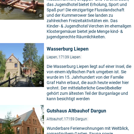
das Jugendhotel bietet Erholung, Sport und
Spaß pur! Die einzigartige Flusslandschaft
und der Kummerower See landen zu
©
zahlreichen Freizeitaktivitäten ein. Das
Kinder- & Jugendhotel Verchen im ehemaligen
Klostergemäuer bietet jede Menge kind- &
jugendgerechte Räumlichkeiten.
Wasserburg Liepen
Liepen, 17139 Liepen
Die Wasserburg Liepen liegt auf einer Insel, die
von einem idyllischen Park umgeben ist. Sie
wurde im 15. Jahrhundert von der Familie
Graf Hahn erbaut, die auch heute wieder hier
©
wohnt. Der mittelalterliche Gewölbekeller
gehört zum ältesten Teil der Burganlage und
kann besichtigt werden
Gutshaus Altbauhof Dargun
Altbauhof, 17159 Dargun
Wunderbare Ferienwohnungen mit Weitblick,
romantischem Garten, Sauna sowie