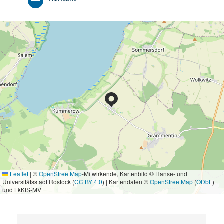
Leaflet
|
©
OpenStreetMap
-Mitwirkende, Kartenbild © Hanse- und
Universitätsstadt Rostock (
CC BY 4.0
) | Kartendaten ©
OpenStreetMap
(
ODbL
)
und LkKfS-MV