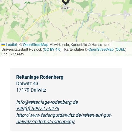
Leaflet
|
©
OpenStreetMap
-Mitwirkende, Kartenbild © Hanse- und
Universitätsstadt Rostock (
CC BY 4.0
) | Kartendaten ©
OpenStreetMap
(
ODbL
)
und LkKfS-MV
Reitanlage Rodenberg
Dalwitz 43
17179 Dalwitz
info@reitanlage-rodenberg.de
+49(0) 39972 50276
http://www.feriengutdalwitz.de/reiten-auf-gut-
dalwitz/reiterhof-rodenberg/