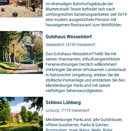
Im ehemaligen Bahnhofsgebäude der
Blumenstadt Tessin befindet sich nach
©
umfangreichen Sanierungsarbeiten seit 2019
eine modern ausgestattete Pension mit
hauseigenem Restaurant zum Wohlfühlen.
Gutshaus Wesselstorf
Wesselstorf, 18195 Wesselstorf
Das Gutshaus Wesselstorf heißt Sie mit
seinen charmanten, stilvoll eingerichteten
Ferienwohnungen herzlich willkommen!
Verbringen Sie einen erholsamen Landurlaub
©
in historischer Umgebung, erleben Sie die
idyllische Parkanlage und entdecken Sie das
Mecklenburger ParkLand mit seinen
vielfältigen Sehenswürdigkeiten.
Schloss Lühburg
Lühburg, 17179 Walkendorf
Mecklenburger ParkLand: alte Gutshäuser,
offene Gutsherren, Parks & Gärten,
Burggraben, Insel, Natur, Weite, Ruhe,