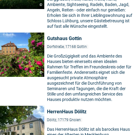
Ambiente, Sightseeing, Radeln, Baden, Jagd,
©
Angeln, Reiten - oder einfach nur genießen:
Erholen Sie sich in Ihrer Lieblingswohnung auf
Schloss Lühburg, unsere Gästebetreuung ist
auf fast alle Wünsche eingestellt.
Gutshaus Gottin
Dorfstraße, 17168 Gottin
Die Großzügigkeit und das Ambiente des
Hauses bieten einerseits einen idealen
Rahmen für Treffen im Freundeskreis oder für
Familienfeste. Andererseits eignet sich die
©
ausgesucht private Atmosphäre
ausgezeichnet für die Durchführung von
Seminaren und Tagungen, die die Kraft der
Stille und den umfangreichen Service des
Hauses produktiv nutzen möchten.
HerrenHaus Dölitz
Dölitz, 17179 Gnoien
Das HerrenHaus Dölitz ist als barockes Haus
eines der ältesten in Mecklenburg