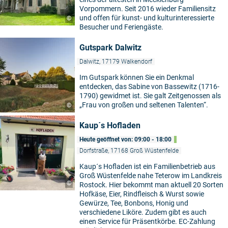
Vorpommern. Seit 2016 wieder Familiensitz
und offen für kunst- und kulturinteressierte
©
Besucher und Feriengäste.
Gutspark Dalwitz
Dalwitz, 17179 Walkendorf
Im Gutspark können Sie ein Denkmal
entdecken, das Sabine von Bassewitz (1716-
1790) gewidmet ist. Sie galt Zeitgenossen als
„Frau von großen und seltenen Talenten“.
©
Kaup´s Hofladen
Heute geöffnet von: 09:00 - 18:00
Dorfstraße, 17168 Groß Wüstenfelde
Kaup´s Hofladen ist ein Familienbetrieb aus
Groß Wüstenfelde nahe Teterow im Landkreis
©
Rostock. Hier bekommt man aktuell 20 Sorten
Hofkäse, Eier, Rindfleisch & Wurst sowie
Gewürze, Tee, Bonbons, Honig und
verschiedene Liköre. Zudem gibt es auch
einen Service für Präsentkörbe. EC-Zahlung