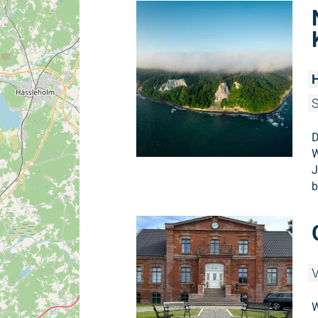
H
S
D
W
J
b
V
W