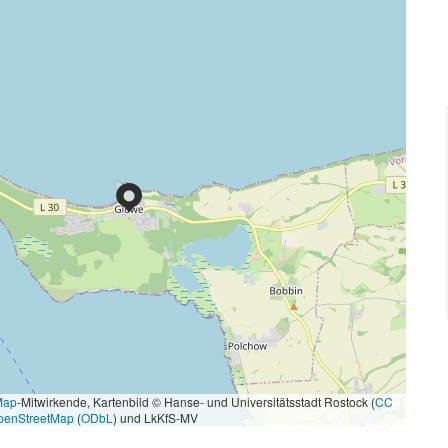
Map
-Mitwirkende, Kartenbild © Hanse- und Universitätsstadt Rostock (
CC
penStreetMap
(
ODbL
) und LkKfS-MV