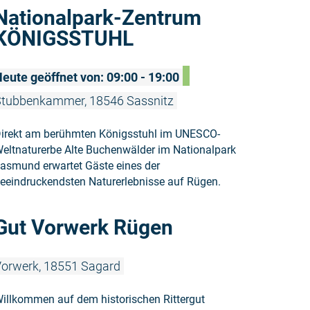
Weiterlese
Nationalpark-Zentrum
KÖNIGSSTUHL
eute geöffnet von: 09:00 - 19:00
tubbenkammer, 18546 Sassnitz
irekt am berühmten Königsstuhl im UNESCO-
eltnaturerbe Alte Buchenwälder im Nationalpark
asmund erwartet Gäste eines der
eeindruckendsten Naturerlebnisse auf Rügen.
Weiterlese
Gut Vorwerk Rügen
orwerk, 18551 Sagard
illkommen auf dem historischen Rittergut