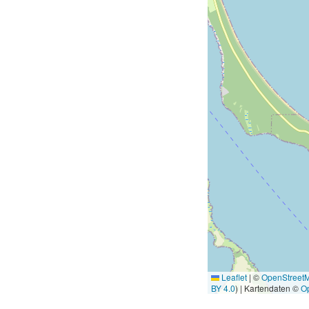
Leaflet
|
©
OpenStreet
BY 4.0
) | Kartendaten ©
O