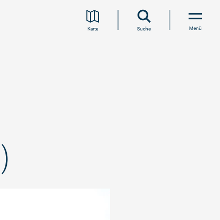
Menü
Karte
Suche
)