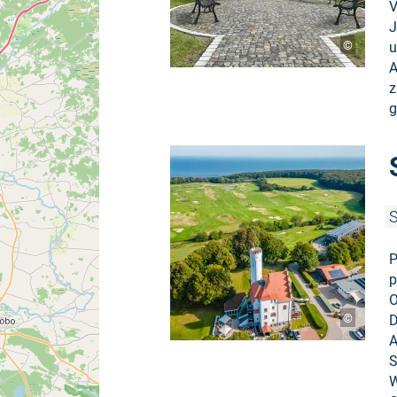
V
J
©
u
A
z
g
S
P
p
O
©
D
A
S
W