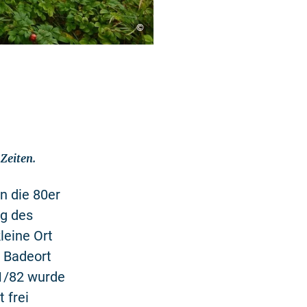
©
Zeiten.
in die 80er
ng des
leine Ort
 Badeort
81/82 wurde
 frei