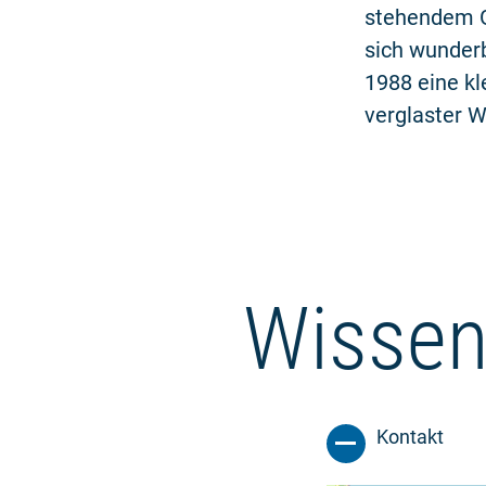
stehendem G
sich wunderb
1988 eine kl
verglaster 
Wissen
Kontakt