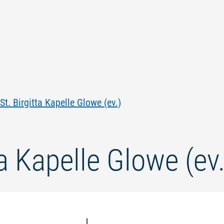
Zum
Zur
Zur
Zum
Inhalt
Navigation
Volltextsuche
Footer
springen
springen
springen
springen
St. Birgitta Kapelle Glowe (ev.)
ta Kapelle Glowe (ev.