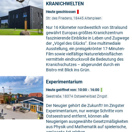
KRANICHWELTEN
Heute geschlossen
Str. des Friedens, 18445 Altenpleen
Nur 16 Kilometer nordwestlich von Stralsund
©
gewährt Europas größtes Kranichzentrum
faszinierende Einblicke in Leben und Zugwege
der „Vögel des Glücks“. Eine multimediale
Ausstellung, ein preisgekrönter 17-Minuten-
Film sowie vielfältige Naturerlebnisflächen
vermitteln eindrucksvoll die Bedeutung des
Kranichschutzes – abgerundet durch ein
Bistro mit Blick ins Grün.
Experimentarium
Heute geöffnet von: 10:00 - 16:00
Seestraße, 18374 Ostseeheilbad Zingst
Der Neugier gehört die Zukunft! Im Zingster
Experimentarium, nur wenige Schritte vom
©
Ostseestrand entfernt, können alle
Neugierigen ausgewählte Gesetzmäßigkeiten
aus Physik und Mathematik auf spielerische,