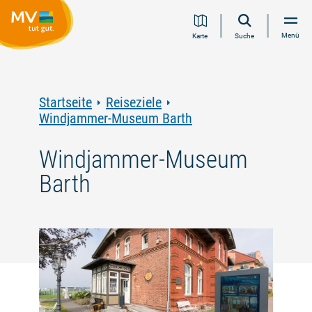
Zum
Zur
Zur
Zum
Menü
Karte
Suche
Inhalt
Navigation
Volltextsuche
Footer
springen
springen
springen
springen
Startseite
Reiseziele
Windjammer-Museum Barth
Windjammer-Museum
Barth