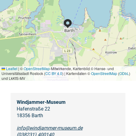
Leaflet
|
©
OpenStreetMap
-Mitwirkende, Kartenbild © Hanse- und
Universitätsstadt Rostock (
CC BY 4.0
) | Kartendaten ©
OpenStreetMap
(
ODbL
)
und LkKfS-MV
Windjammer-Museum
Hafenstraße 22
18356 Barth
info@windjammer-museum.de
(038231) 400140