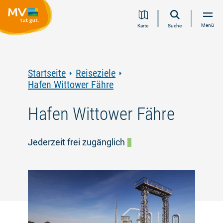
Zum
Zur
Zur
Zum
Menü
Karte
Suche
Inhalt
Navigation
Volltextsuche
Footer
springen
springen
springen
springen
Startseite
Reiseziele
Hafen Wittower Fähre
Hafen Wittower Fähre
Jederzeit frei zugänglich