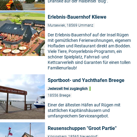
Dranske auf der Halbinsel "Bug".
Erlebnis-Bauernhof Kliewe
Mursewiek, 18569 Ummanz
Der Erlebnis-Bauernhof auf der Insel Rügen
mit gemütlichen Ferienwohnungen, eigenem
Hofladen und Restaurant direkt am Bodden.
Viele Tiere, Ponyerlebnis-Programm, ein
©
schöner Spielplatz, Fahrrad- und
Kettcarverleih sind Garanten für einen tollen
Familienurlaub!
Sportboot- und Yachthafen Breege
Jederzeit frei zugänglich
18556 Breege
Einer der ältesten Häfen auf Rügen mit
stattlichen Kapitänshäusern und
umfangreichem Serviceangebot.
Reusenschuppen "Groot Partie"
Königsbarg, 18565 Neuendorf