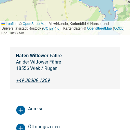
Leaflet
|
©
OpenStreetMap
-Mitwirkende, Kartenbild © Hanse- und
Universitätsstadt Rostock (
CC BY 4.0
) | Kartendaten ©
OpenStreetMap
(
ODbL
)
und LkKfS-MV
Hafen Wittower Fähre
An der Wittower Fähre
18556 Wiek / Rügen
+49 38309 1209
Anreise
Öffnungszeiten