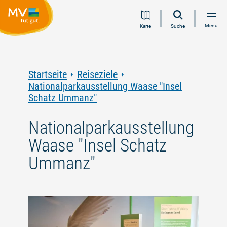
Zum
Zur
Zur
Zum
Menü
Karte
Suche
Inhalt
Navigation
Volltextsuche
Footer
springen
springen
springen
springen
Startseite
Reiseziele
Nationalparkausstellung Waase "Insel
Schatz Ummanz"
Nationalparkausstellung
Waase "Insel Schatz
Ummanz"