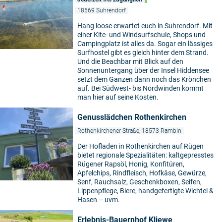
18569 Suhrendorf
Hang loose erwartet euch in Suhrendorf. Mit
einer Kite- und Windsurfschule, Shops und
Campingplatz ist alles da. Sogar ein lässiges
Surfhostel gibt es gleich hinter dem Strand.
Und die Beachbar mit Blick auf den
Sonnenuntergang über der Insel Hiddensee
setzt dem Ganzen dann noch das Krönchen
auf. Bei Südwest- bis Nordwinden kommt
man hier auf seine Kosten.
Genusslädchen Rothenkirchen
Rothenkirchener Straße, 18573 Rambin
Der Hofladen in Rothenkirchen auf Rügen
bietet regionale Spezialitäten: kaltgepresstes
Rügener Rapsöl, Honig, Konfitüren,
Apfelchips, Rindfleisch, Hofkäse, Gewürze,
Senf, Rauchsalz, Geschenkboxen, Seifen,
Lippenpflege, Biere, handgefertigte Wichtel &
Hasen – uvm.
Erlebnis-Bauernhof Kliewe