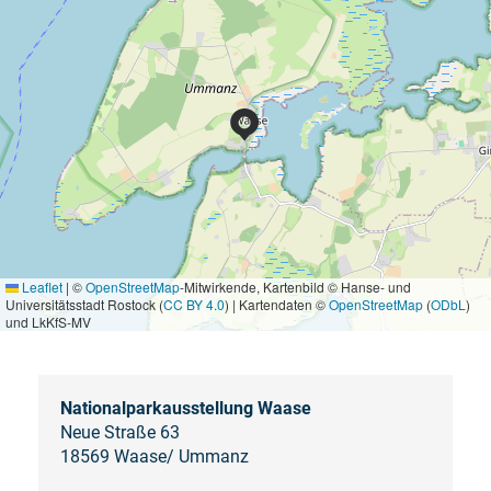
Leaflet
|
©
OpenStreetMap
-Mitwirkende, Kartenbild © Hanse- und
Universitätsstadt Rostock (
CC BY 4.0
) | Kartendaten ©
OpenStreetMap
(
ODbL
)
und LkKfS-MV
Nationalparkausstellung Waase
Neue Straße 63
18569 Waase/ Ummanz