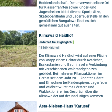
Boddenlandschaft. Der unverwechselbare Ort
für Klassenfahrten sowie Kinder- und
Jugendreisen bietet diverse Sportplätze,
Skateboardbahn und Lagerfeuerstelle. In den
gemütlichen Bungalows lässt es sich
gemeinsam gut aushalten.
Klimawald Haidhof
Jederzeit frei zugänglich
18569 Haidhof
Der Klimawald Haidhof wird auf einer Fläche
von knapp einem Hektar durch Roteichen,
©
Esskastanien und Baumhasel in Verbindung
mit verschiedenen Waldrandgehölzen
gebildet. Bei mehreren Pflanzaktionen im
Herbst seit dem Jahr 2011 konnten Gäste
und Einwohner bei Kinderspielen, Lagerfeuer
und Wildbratwurst mit Förstern und
Waldaktionären ins Gespräch über die
Klimawälder auf der Insel Rügen kommen.
Asta-Nielsen-Haus "Karusel"