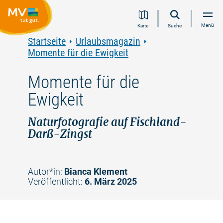
Zum
Zur
Zur
Zum
Menü
Karte
Suche
Inhalt
Navigation
Volltextsuche
Footer
springen
springen
springen
springen
Startseite
Urlaubsmagazin
Momente für die Ewigkeit
Momente für die
Ewigkeit
Naturfotografie auf Fischland-
Darß-Zingst
Autor*in:
Bianca Klement
Veröffentlicht:
6. März 2025
©