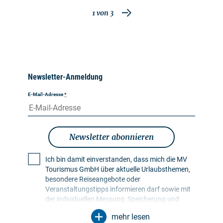
1
von
3
Newsletter-Anmeldung
E-Mail-Adresse
*
Newsletter abonnieren
Ich bin damit einverstanden, dass mich die MV
Tourismus GmbH über aktuelle Urlaubsthemen,
besondere Reiseangebote oder
Veranstaltungstipps informieren darf sowie mit
der individuellen Messung, Speicherung und
Auswertung von Öffnungs- und Klickraten in
mehr lesen
Empfängerprofilen zu Zwecken der Gestaltung