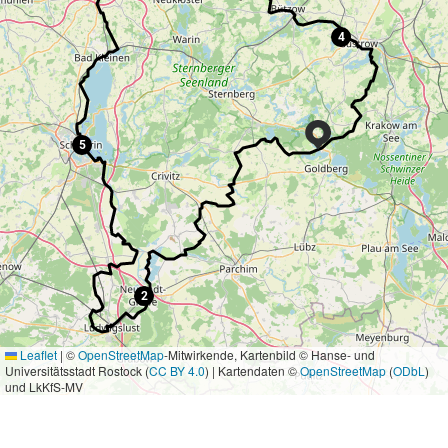
4
5
2
Leaflet
|
©
OpenStreetMap
-Mitwirkende, Kartenbild © Hanse- und
Universitätsstadt Rostock (
CC BY 4.0
) | Kartendaten ©
OpenStreetMap
(
ODbL
)
und LkKfS-MV