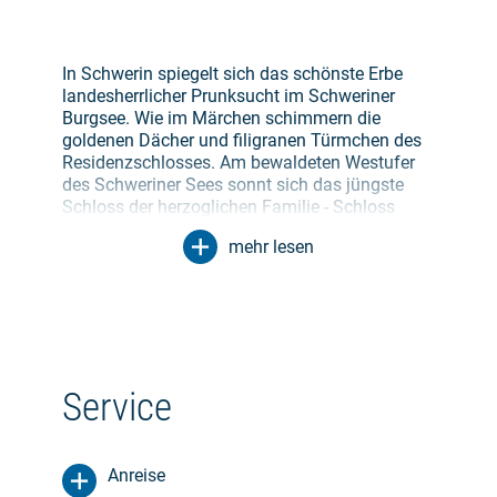
In Schwerin spiegelt sich das schönste Erbe
landesherrlicher Prunksucht im Schweriner
Burgsee. Wie im Märchen schimmern die
goldenen Dächer und filigranen Türmchen des
Residenzschlosses. Am bewaldeten Westufer
des Schweriner Sees sonnt sich das jüngste
Schloss der herzoglichen Familie - Schloss
Wiligrad. Einige Kilometer weiter, in Dorf
mehr lesen
Mecklenburg, liegen die Wurzeln des Landes.
Die einstige Michelenburg gab dem Land
seinen Namen. In der Hansestadt Wismar ließ
Herzog Johann Albrecht I seinen Fürstenhof im
Stil italienischer Renaissance errichten.
Die zweite Etappe führt landeinwärts durch die
Service
typische mecklenburgische Landschaft, vorbei
am glasklaren Neukloster See über steiler
werdende Hügel mit großartigen Ausblicken,
Anreise
nach Bützow. Der kleine Ort an der Warnow war