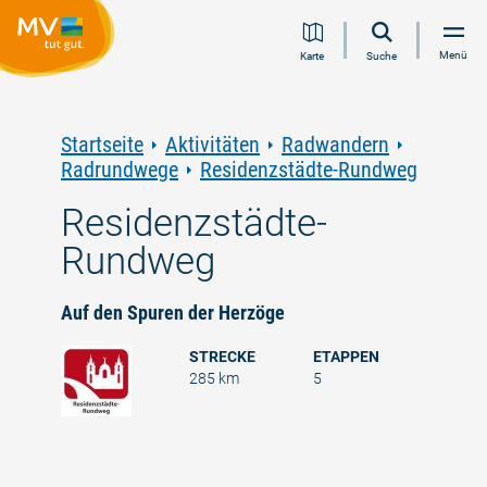
Zum
Zur
Zur
Zum
Menü
Karte
Suche
Inhalt
Navigation
Volltextsuche
Footer
springen
springen
springen
springen
Startseite
Aktivitäten
Radwandern
Radrundwege
Residenzstädte-Rundweg
Residenzstädte-
Rundweg
Auf den Spuren der Herzöge
STRECKE
ETAPPEN
285 km
5
©