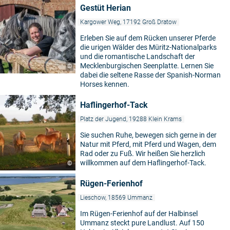
Gestüt Herian
Kargower Weg, 17192 Groß Dratow
Erleben Sie auf dem Rücken unserer Pferde
die urigen Wälder des Müritz-Nationalparks
und die romantische Landschaft der
Mecklenburgischen Seenplatte. Lernen Sie
©
dabei die seltene Rasse der Spanish-Norman
Horses kennen.
Haflingerhof-Tack
Platz der Jugend, 19288 Klein Krams
Sie suchen Ruhe, bewegen sich gerne in der
Natur mit Pferd, mit Pferd und Wagen, dem
Rad oder zu Fuß. Wir heißen Sie herzlich
willkommen auf dem Haflingerhof-Tack.
©
Rügen-Ferienhof
Lieschow, 18569 Ummanz
Im Rügen-Ferienhof auf der Halbinsel
Ummanz steckt pure Landlust. Auf 150