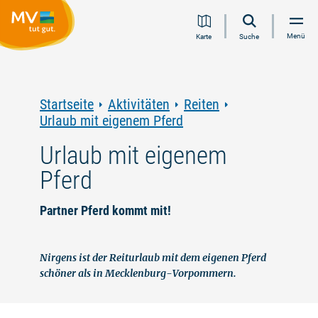
Zum
Zur
Zur
Zum
Menü
Karte
Suche
Inhalt
Navigation
Volltextsuche
Footer
springen
springen
springen
springen
Startseite
Aktivitäten
Reiten
Urlaub mit eigenem Pferd
Urlaub mit eigenem
Pferd
Partner Pferd kommt mit!
Nirgens ist der Reiturlaub mit dem eigenen Pferd
schöner als in Mecklenburg-Vorpommern.
©