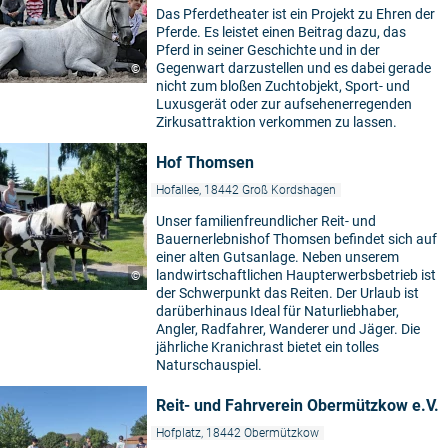
Das Pferdetheater ist ein Projekt zu Ehren der
Pferde. Es leistet einen Beitrag dazu, das
Pferd in seiner Geschichte und in der
Gegenwart darzustellen und es dabei gerade
©
nicht zum bloßen Zuchtobjekt, Sport- und
Luxusgerät oder zur aufsehenerregenden
Zirkusattraktion verkommen zu lassen.
Hof Thomsen
Hofallee, 18442 Groß Kordshagen
Unser familienfreundlicher Reit- und
Bauernerlebnishof Thomsen befindet sich auf
einer alten Gutsanlage. Neben unserem
landwirtschaftlichen Haupterwerbsbetrieb ist
©
der Schwerpunkt das Reiten. Der Urlaub ist
darüberhinaus Ideal für Naturliebhaber,
Angler, Radfahrer, Wanderer und Jäger. Die
jährliche Kranichrast bietet ein tolles
Naturschauspiel.
Reit- und Fahrverein Obermützkow e.V.
Hofplatz, 18442 Obermützkow