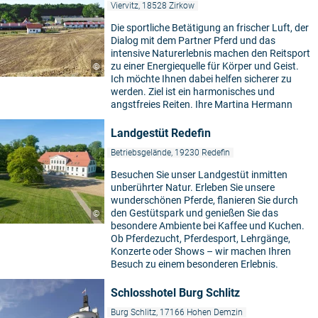
Viervitz, 18528 Zirkow
Die sportliche Betätigung an frischer Luft, der
Dialog mit dem Partner Pferd und das
intensive Naturerlebnis machen den Reitsport
zu einer Energiequelle für Körper und Geist.
©
Ich möchte Ihnen dabei helfen sicherer zu
werden. Ziel ist ein harmonisches und
angstfreies Reiten. Ihre Martina Hermann
Landgestüt Redefin
Betriebsgelände, 19230 Redefin
Besuchen Sie unser Landgestüt inmitten
unberührter Natur. Erleben Sie unsere
wunderschönen Pferde, flanieren Sie durch
den Gestütspark und genießen Sie das
©
besondere Ambiente bei Kaffee und Kuchen.
Ob Pferdezucht, Pferdesport, Lehrgänge,
Konzerte oder Shows – wir machen Ihren
Besuch zu einem besonderen Erlebnis.
Schlosshotel Burg Schlitz
Burg Schlitz, 17166 Hohen Demzin