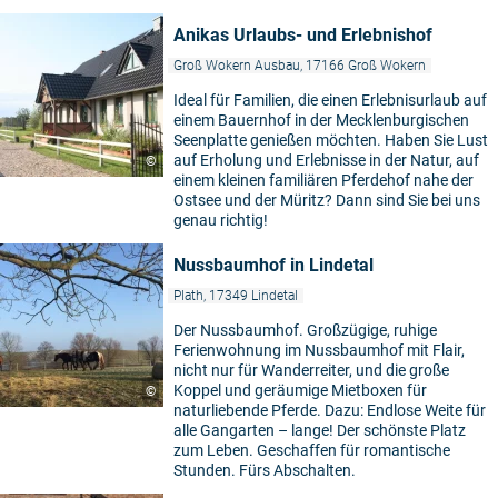
Anikas Urlaubs- und Erlebnishof
Groß Wokern Ausbau, 17166 Groß Wokern
Ideal für Familien, die einen Erlebnisurlaub auf
einem Bauernhof in der Mecklenburgischen
5
Seenplatte genießen möchten. Haben Sie Lust
auf Erholung und Erlebnisse in der Natur, auf
©
einem kleinen familiären Pferdehof nahe der
Ostsee und der Müritz? Dann sind Sie bei uns
genau richtig!
Nussbaumhof in Lindetal
Plath, 17349 Lindetal
Der Nussbaumhof. Großzügige, ruhige
Ferienwohnung im Nussbaumhof mit Flair,
nicht nur für Wanderreiter, und die große
Koppel und geräumige Mietboxen für
©
naturliebende Pferde. Dazu: Endlose Weite für
alle Gangarten – lange! Der schönste Platz
zum Leben. Geschaffen für romantische
Stunden. Fürs Abschalten.