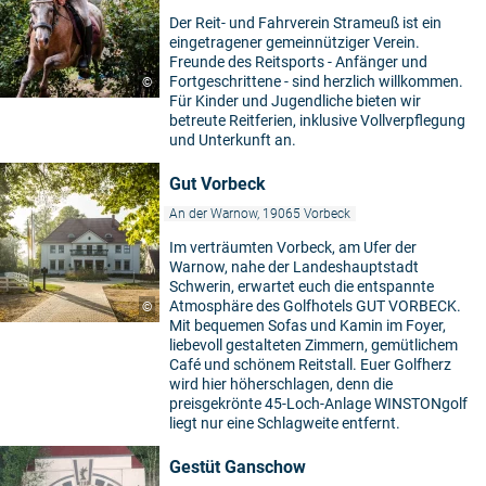
Der Reit- und Fahrverein Strameuß ist ein
eingetragener gemeinnütziger Verein.
Freunde des Reitsports - Anfänger und
Fortgeschrittene - sind herzlich willkommen.
©
Für Kinder und Jugendliche bieten wir
betreute Reitferien, inklusive Vollverpflegung
und Unterkunft an.
Gut Vorbeck
An der Warnow, 19065 Vorbeck
Im verträumten Vorbeck, am Ufer der
Warnow, nahe der Landeshauptstadt
Schwerin, erwartet euch die entspannte
Atmosphäre des Golfhotels GUT VORBECK.
©
Mit bequemen Sofas und Kamin im Foyer,
liebevoll gestalteten Zimmern, gemütlichem
Café und schönem Reitstall. Euer Golfherz
wird hier höherschlagen, denn die
preisgekrönte 45-Loch-Anlage WINSTONgolf
liegt nur eine Schlagweite entfernt.
Gestüt Ganschow