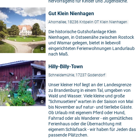
hervorragend für Kinder und Jugendliche.
Gut Klein Nienhagen
Ahornallee, 18236 Kröpelin OT Klein Nienhagen
Die historische Gutshofanlage Klein
Nienhagen, in Ostseenähe zwischen Rostock
und Wismar gelegen, bietet in liebevoll
eingerichteten Ferienwohnungen Landurlaub
©
nach Maß.
Hilly-Billy-Town
Schneidemühle, 17237 Godendorf
Unser kleiner Hof liegt an der Landesgrenze
zu Brandenburg in einem Tal, umgeben von
Wald und Wasser. Viele kleine und große
"Schmusetiere" warten in der Saison von Mai
©
bis November auf natur- und tierliebe Gäste.
Ob Urlaub mit eigenem Pferd oder Hund,
Fahrrad oder als Wanderer - ein gemütliches
Ferienhaus oder die Übernachtung mit
eigenem Schlafsack - wir haben für Jeden das
passende Plätzchen.